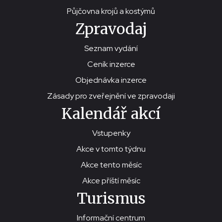
Půjčovna krojů a kostýmů
Zpravodaj
Seznam vydání
Ceník inzerce
Objednávka inzerce
Zásady pro zveřejnění ve zpravodaji
Kalendář akcí
Vstupenky
Akce v tomto týdnu
Akce tento měsíc
Akce příští měsíc
Turismus
Informační centrum