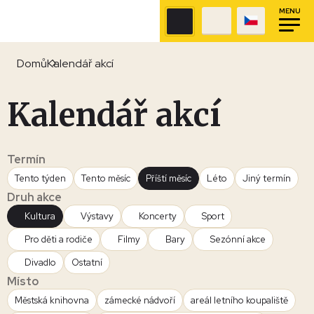
MENU
Domů
Kalendář akcí
Kalendář akcí
Termín
Tento týden
Tento měsíc
Příští měsíc
Léto
Jiný termín
Druh akce
Kultura
Výstavy
Koncerty
Sport
Pro děti a rodiče
Filmy
Bary
Sezónní akce
Divadlo
Ostatní
Místo
Městská knihovna
zámecké nádvoří
areál letního koupaliště