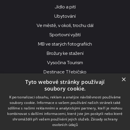
Jídlo a pití
Ubytování
Ve městě, v okolí, trochu dál
Sportovní vyžití
MB ve starých fotografiích
Brožury ke stažení
Vysočina Tourism
Destinace Třebíčsko
×
Tyto webové stránky používají
soubory cookie.
MKS Beseda, příspěvková organizace, Purcnerova 62, 676 02
K personalizaci obsahu, reklam a analýze návštěvnosti používáme
Moravské Budějovice
soubory cookie. Informace o vašem používání našich stránek také
IČO: 00091758, DIČ: CZ00091758, ID datové schránky: chjn2kd
sdílíme s našimi reklamními a analytickými partnery, kteří je mohou
kombinovat s dalšími informacemi, které jste jim poskytli nebo které
© 2026
MKS Beseda Mor. Budějovice
shromáždili při vašem používání jejich služeb.
Zásady ochrany
osobních údajů
Nastavení cookies