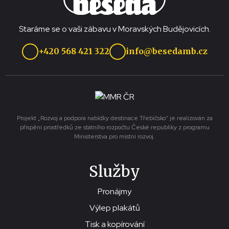
Staráme se o vaši zábavu v Moravských Budějovicích.
+420 568 421 322
info@besedamb.cz
Projekt „Rozvoj a podpora nabídky destinace Třebíčsko“ je realizován za
přispění prostředků ze státního rozpočtu České republiky z programu
Ministerstva pro místní rozvoj.
Služby
Pronájmy
Výlep plakátů
Tisk a kopírování