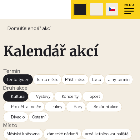
MENU
Domů
Kalendář akcí
Kalendář akcí
Termín
Tento týden
Tento měsíc
Příští měsíc
Léto
Jiný termín
Druh akce
Kultura
Výstavy
Koncerty
Sport
Pro děti a rodiče
Filmy
Bary
Sezónní akce
Divadlo
Ostatní
Místo
Městská knihovna
zámecké nádvoří
areál letního koupaliště