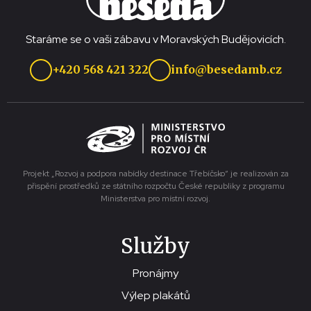
Staráme se o vaši zábavu v Moravských Budějovicích.
+420 568 421 322
info@besedamb.cz
Projekt „Rozvoj a podpora nabídky destinace Třebíčsko“ je realizován za
přispění prostředků ze státního rozpočtu České republiky z programu
Ministerstva pro místní rozvoj.
Služby
Pronájmy
Výlep plakátů