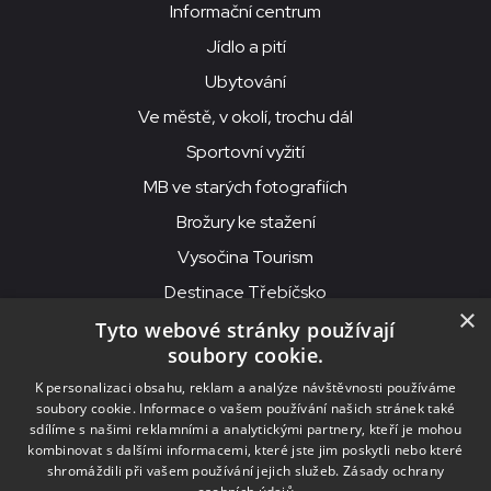
Informační centrum
Jídlo a pití
Ubytování
Ve městě, v okolí, trochu dál
Sportovní vyžití
MB ve starých fotografiích
Brožury ke stažení
Vysočina Tourism
Destinace Třebíčsko
×
Tyto webové stránky používají
soubory cookie.
MKS Beseda, příspěvková organizace, Purcnerova 62, 676 02
K personalizaci obsahu, reklam a analýze návštěvnosti používáme
Moravské Budějovice
soubory cookie. Informace o vašem používání našich stránek také
IČO: 00091758, DIČ: CZ00091758, ID datové schránky: chjn2kd
sdílíme s našimi reklamními a analytickými partnery, kteří je mohou
kombinovat s dalšími informacemi, které jste jim poskytli nebo které
© 2026
MKS Beseda Mor. Budějovice
shromáždili při vašem používání jejich služeb.
Zásady ochrany