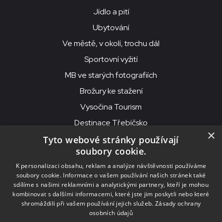
Jídlo a pití
Ubytování
Ve městě, v okolí, trochu dál
Sportovní vyžití
MB ve starých fotografiích
Brožury ke stažení
Vysočina Tourism
Destinace Třebíčsko
×
Tyto webové stránky používají
soubory cookie.
MKS Beseda, příspěvková organizace, Purcnerova 62, 676 02
K personalizaci obsahu, reklam a analýze návštěvnosti používáme
Moravské Budějovice
soubory cookie. Informace o vašem používání našich stránek také
IČO: 00091758, DIČ: CZ00091758, ID datové schránky: chjn2kd
sdílíme s našimi reklamními a analytickými partnery, kteří je mohou
kombinovat s dalšími informacemi, které jste jim poskytli nebo které
© 2026
MKS Beseda Mor. Budějovice
shromáždili při vašem používání jejich služeb.
Zásady ochrany
osobních údajů
Nastavení cookies