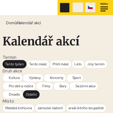
MENU
Domů
Kalendář akcí
Kalendář akcí
Termín
Tento týden
Tento měsíc
Příští měsíc
Léto
Jiný termín
Druh akce
Kultura
Výstavy
Koncerty
Sport
Pro děti a rodiče
Filmy
Bary
Sezónní akce
Divadlo
Ostatní
Místo
Městská knihovna
zámecké nádvoří
areál letního koupaliště