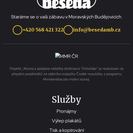
Staráme se o vaši zábavu v Moravských Budějovicích.
+420 568 421 322
info@besedamb.cz
Projekt „Rozvoj a podpora nabídky destinace Třebíčsko“ je realizován za
přispění prostředků ze státního rozpočtu České republiky z programu
Ministerstva pro místní rozvoj.
Služby
Pronájmy
Výlep plakátů
Tisk a kopírování