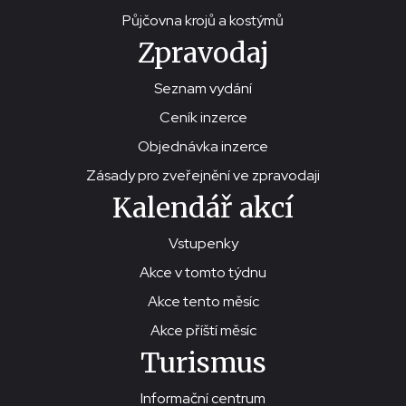
Půjčovna krojů a kostýmů
Zpravodaj
Seznam vydání
Ceník inzerce
Objednávka inzerce
Zásady pro zveřejnění ve zpravodaji
Kalendář akcí
Vstupenky
Akce v tomto týdnu
Akce tento měsíc
Akce příští měsíc
Turismus
Informační centrum