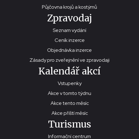
Půjčovna krojů a kostýmů
Zpravodaj
Seznam vydání
Ceník inzerce
Objednávka inzerce
Zásady pro zveřejnění ve zpravodaji
Kalendář akcí
Vstupenky
Akce v tomto týdnu
Akce tento měsíc
Akce příští měsíc
Turismus
Informační centrum