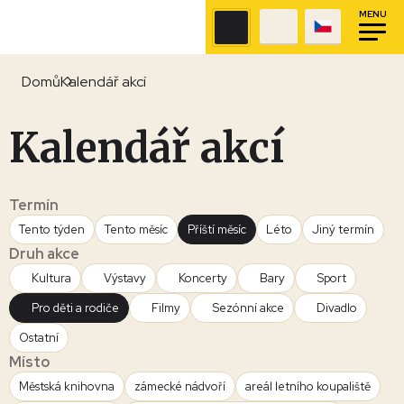
MENU
Domů
Kalendář akcí
Kalendář akcí
Termín
Tento týden
Tento měsíc
Příští měsíc
Léto
Jiný termín
Druh akce
Kultura
Výstavy
Koncerty
Bary
Sport
Pro děti a rodiče
Filmy
Sezónní akce
Divadlo
Ostatní
Místo
Městská knihovna
zámecké nádvoří
areál letního koupaliště