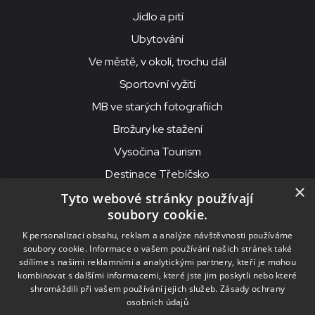
Jídlo a pití
Ubytování
Ve městě, v okolí, trochu dál
Sportovní vyžití
MB ve starých fotografiích
Brožury ke stažení
Vysočina Tourism
Destinace Třebíčsko
×
Tyto webové stránky používají
soubory cookie.
MKS Beseda, příspěvková organizace, Purcnerova 62, 676 02
K personalizaci obsahu, reklam a analýze návštěvnosti používáme
Moravské Budějovice
soubory cookie. Informace o vašem používání našich stránek také
IČO: 00091758, DIČ: CZ00091758, ID datové schránky: chjn2kd
sdílíme s našimi reklamními a analytickými partnery, kteří je mohou
kombinovat s dalšími informacemi, které jste jim poskytli nebo které
© 2026
MKS Beseda Mor. Budějovice
shromáždili při vašem používání jejich služeb.
Zásady ochrany
osobních údajů
Nastavení cookies