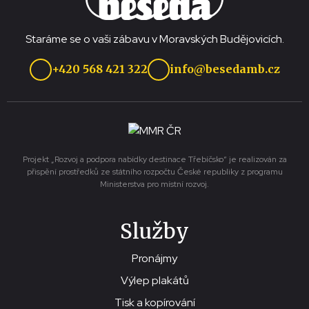
Staráme se o vaši zábavu v Moravských Budějovicích.
+420 568 421 322
info@besedamb.cz
Projekt „Rozvoj a podpora nabídky destinace Třebíčsko“ je realizován za
přispění prostředků ze státního rozpočtu České republiky z programu
Ministerstva pro místní rozvoj.
Služby
Pronájmy
Výlep plakátů
Tisk a kopírování