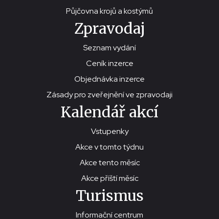
Půjčovna krojů a kostýmů
Zpravodaj
Seznam vydání
Ceník inzerce
Objednávka inzerce
Zásady pro zveřejnění ve zpravodaji
Kalendář akcí
Vstupenky
Akce v tomto týdnu
Akce tento měsíc
Akce příští měsíc
Turismus
Informační centrum