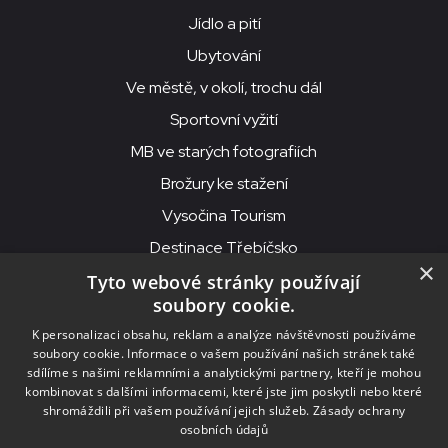
Jídlo a pití
Ubytování
Ve městě, v okolí, trochu dál
Sportovní vyžití
MB ve starých fotografiích
Brožury ke stažení
Vysočina Tourism
Destinace Třebíčsko
×
Tyto webové stránky používají
soubory cookie.
MKS Beseda, příspěvková organizace, Purcnerova 62, 676 02
K personalizaci obsahu, reklam a analýze návštěvnosti používáme
Moravské Budějovice
soubory cookie. Informace o vašem používání našich stránek také
IČO: 00091758, DIČ: CZ00091758, ID datové schránky: chjn2kd
sdílíme s našimi reklamními a analytickými partnery, kteří je mohou
kombinovat s dalšími informacemi, které jste jim poskytli nebo které
© 2026
MKS Beseda Mor. Budějovice
shromáždili při vašem používání jejich služeb.
Zásady ochrany
osobních údajů
Nastavení cookies