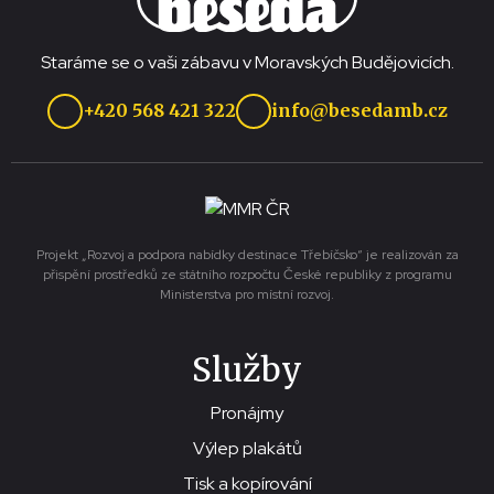
Staráme se o vaši zábavu v Moravských Budějovicích.
+420 568 421 322
info@besedamb.cz
Projekt „Rozvoj a podpora nabídky destinace Třebíčsko“ je realizován za
přispění prostředků ze státního rozpočtu České republiky z programu
Ministerstva pro místní rozvoj.
Služby
Pronájmy
Výlep plakátů
Tisk a kopírování