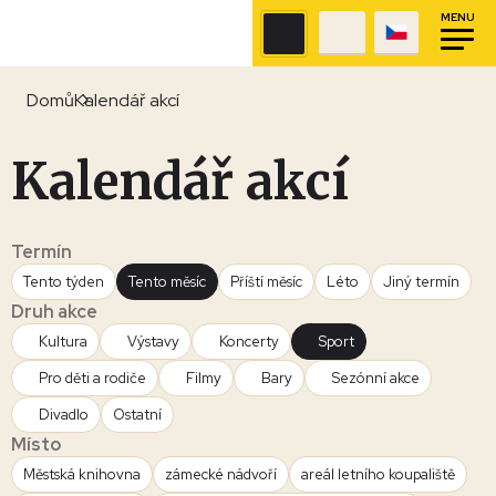
MENU
Domů
Kalendář akcí
Kalendář akcí
Termín
Tento týden
Tento měsíc
Příští měsíc
Léto
Jiný termín
Druh akce
Kultura
Výstavy
Koncerty
Sport
Pro děti a rodiče
Filmy
Bary
Sezónní akce
Divadlo
Ostatní
Místo
Městská knihovna
zámecké nádvoří
areál letního koupaliště