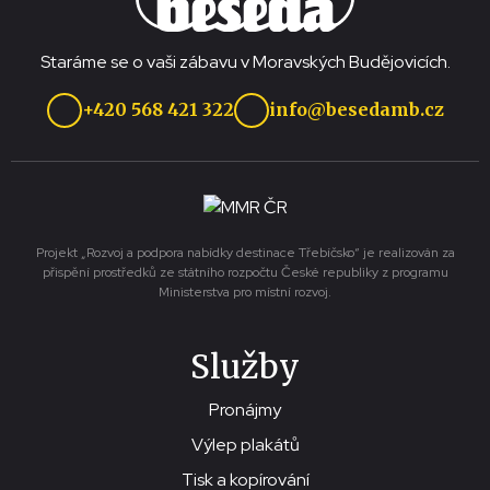
Staráme se o vaši zábavu v Moravských Budějovicích.
+420 568 421 322
info@besedamb.cz
Projekt „Rozvoj a podpora nabídky destinace Třebíčsko“ je realizován za
přispění prostředků ze státního rozpočtu České republiky z programu
Ministerstva pro místní rozvoj.
Služby
Pronájmy
Výlep plakátů
Tisk a kopírování