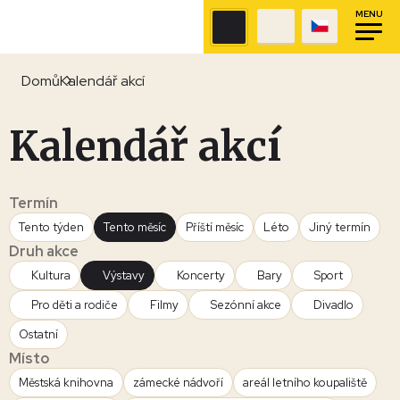
MENU
Domů
Kalendář akcí
Kalendář akcí
Termín
Tento týden
Tento měsíc
Příští měsíc
Léto
Jiný termín
Druh akce
Kultura
Výstavy
Koncerty
Bary
Sport
Pro děti a rodiče
Filmy
Sezónní akce
Divadlo
Ostatní
Místo
Městská knihovna
zámecké nádvoří
areál letního koupaliště