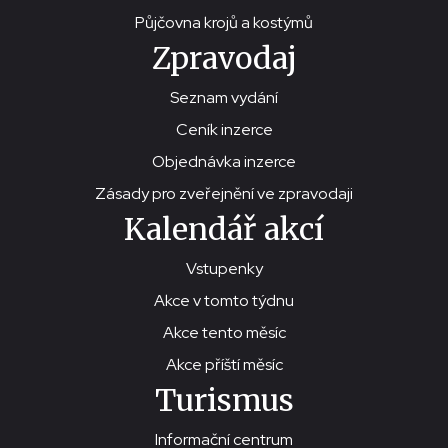
Půjčovna krojů a kostýmů
Zpravodaj
Seznam vydání
Ceník inzerce
Objednávka inzerce
Zásady pro zveřejnění ve zpravodaji
Kalendář akcí
Vstupenky
Akce v tomto týdnu
Akce tento měsíc
Akce příští měsíc
Turismus
Informační centrum