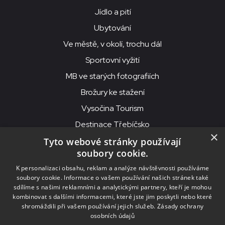
Jídlo a pití
Ubytování
Ve městě, v okolí, trochu dál
Sportovní vyžití
MB ve starých fotografiích
Brožury ke stažení
Vysočina Tourism
Destinace Třebíčsko
×
Tyto webové stránky používají
soubory cookie.
MKS Beseda, příspěvková organizace, Purcnerova 62, 676 02
K personalizaci obsahu, reklam a analýze návštěvnosti používáme
Moravské Budějovice
soubory cookie. Informace o vašem používání našich stránek také
IČO: 00091758, DIČ: CZ00091758, ID datové schránky: chjn2kd
sdílíme s našimi reklamními a analytickými partnery, kteří je mohou
kombinovat s dalšími informacemi, které jste jim poskytli nebo které
© 2026
MKS Beseda Mor. Budějovice
shromáždili při vašem používání jejich služeb.
Zásady ochrany
osobních údajů
Nastavení cookies