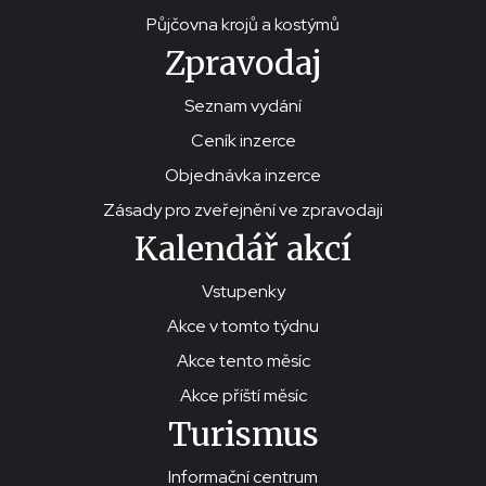
Půjčovna krojů a kostýmů
Zpravodaj
Seznam vydání
Ceník inzerce
Objednávka inzerce
Zásady pro zveřejnění ve zpravodaji
Kalendář akcí
Vstupenky
Akce v tomto týdnu
Akce tento měsíc
Akce příští měsíc
Turismus
Informační centrum