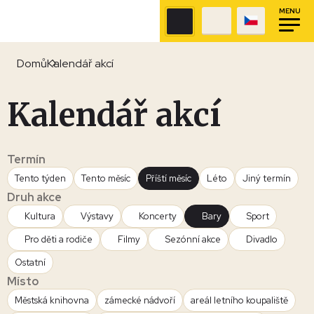
MENU
Domů
Kalendář akcí
Kalendář akcí
Termín
Tento týden
Tento měsíc
Příští měsíc
Léto
Jiný termín
Druh akce
Kultura
Výstavy
Koncerty
Bary
Sport
Pro děti a rodiče
Filmy
Sezónní akce
Divadlo
Ostatní
Místo
Městská knihovna
zámecké nádvoří
areál letního koupaliště