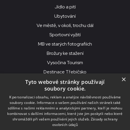
Jídlo a pití
Ubytování
Ve městě, v okolí, trochu dál
Sportovní vyžití
MB ve starých fotografiích
Brožury ke stažení
Vysočina Tourism
Destinace Třebíčsko
×
Tyto webové stránky používají
soubory cookie.
MKS Beseda, příspěvková organizace, Purcnerova 62, 676 02
K personalizaci obsahu, reklam a analýze návštěvnosti používáme
Moravské Budějovice
soubory cookie. Informace o vašem používání našich stránek také
IČO: 00091758, DIČ: CZ00091758, ID datové schránky: chjn2kd
sdílíme s našimi reklamními a analytickými partnery, kteří je mohou
kombinovat s dalšími informacemi, které jste jim poskytli nebo které
© 2026
MKS Beseda Mor. Budějovice
shromáždili při vašem používání jejich služeb.
Zásady ochrany
osobních údajů
Nastavení cookies