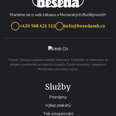
Staráme se o vaši zábavu v Moravských Budějovicích.
+420 568 421 322
info@besedamb.cz
Projekt „Rozvoj a podpora nabídky destinace Třebíčsko“ je realizován za
přispění prostředků ze státního rozpočtu České republiky z programu
Ministerstva pro místní rozvoj.
Služby
Pronájmy
Výlep plakátů
Tisk a kopírování