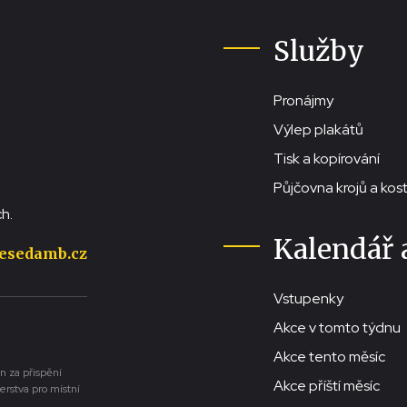
Služby
Pronájmy
Výlep plakátů
Tisk a kopírování
Půjčovna krojů a ko
h.
Kalendář 
esedamb.cz
Vstupenky
Akce v tomto týdnu
Akce tento měsíc
n za přispění
Akce příští měsíc
erstva pro místní