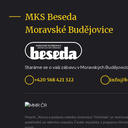
MKS Beseda
Moravské Budějovice
Staráme se o vaši zábavu v Moravských Budějovicíc
+420 568 421 322
info@b
Projekt „Rozvoj a podpora nabídky destinace Třebíčsko“ je realizová
prostředků ze státního rozpočtu České republiky z programu Minist
rozvoj.