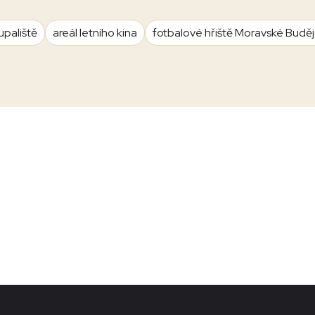
upaliště
areál letního kina
fotbalové hřiště Moravské Budě