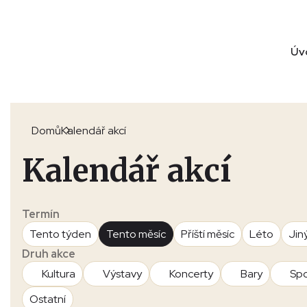
Úv
Domů
Kalendář akcí
Kalendář akcí
Termín
Tento týden
Tento měsíc
Příští měsíc
Léto
Jin
Druh akce
Kultura
Výstavy
Koncerty
Bary
Spo
Ostatní