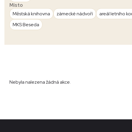
Místo
Městská knihovna
zámecké nádvoří
areál letního ko
MKS Beseda
Nebyla nalezena žádná akce.