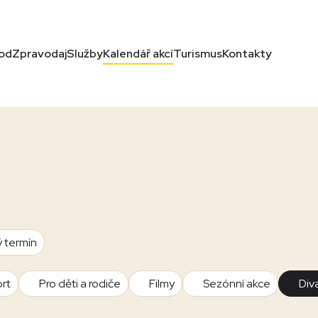
od
Zpravodaj
Služby
Kalendář akcí
Turismus
Kontakty
ý termín
rt
Pro děti a rodiče
Filmy
Sezónní akce
Div