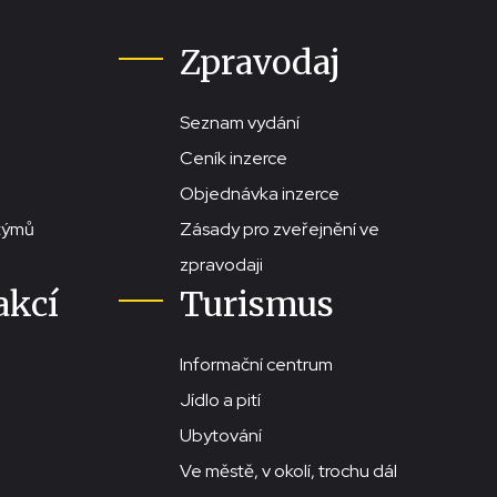
Zpravodaj
Seznam vydání
Ceník inzerce
Objednávka inzerce
stýmů
Zásady pro zveřejnění ve
zpravodaji
akcí
Turismus
Informační centrum
Jídlo a pití
Ubytování
Ve městě, v okolí, trochu dál