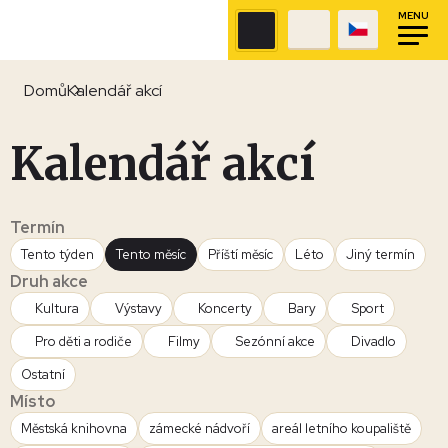
MENU
Domů
Kalendář akcí
Kalendář akcí
Termín
Tento týden
Tento měsíc
Příští měsíc
Léto
Jiný termín
Druh akce
Kultura
Výstavy
Koncerty
Bary
Sport
Pro děti a rodiče
Filmy
Sezónní akce
Divadlo
Ostatní
Místo
Městská knihovna
zámecké nádvoří
areál letního koupaliště