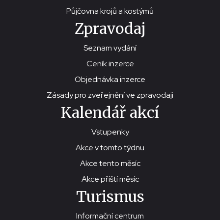
Půjčovna krojů a kostýmů
Zpravodaj
Seznam vydání
Ceník inzerce
Objednávka inzerce
Zásady pro zveřejnění ve zpravodaji
Kalendář akcí
Vstupenky
Akce v tomto týdnu
Akce tento měsíc
Akce příští měsíc
Turismus
Informační centrum