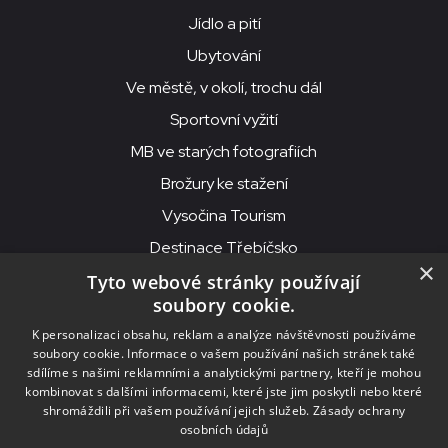
Jídlo a pití
Ubytování
Ve městě, v okolí, trochu dál
Sportovní vyžití
MB ve starých fotografiích
Brožury ke stažení
Vysočina Tourism
Destinace Třebíčsko
×
Tyto webové stránky používají
soubory cookie.
MKS Beseda, příspěvková organizace, Purcnerova 62, 676 02
K personalizaci obsahu, reklam a analýze návštěvnosti používáme
Moravské Budějovice
soubory cookie. Informace o vašem používání našich stránek také
IČO: 00091758, DIČ: CZ00091758, ID datové schránky: chjn2kd
sdílíme s našimi reklamními a analytickými partnery, kteří je mohou
kombinovat s dalšími informacemi, které jste jim poskytli nebo které
© 2026
MKS Beseda Mor. Budějovice
shromáždili při vašem používání jejich služeb.
Zásady ochrany
osobních údajů
Nastavení cookies