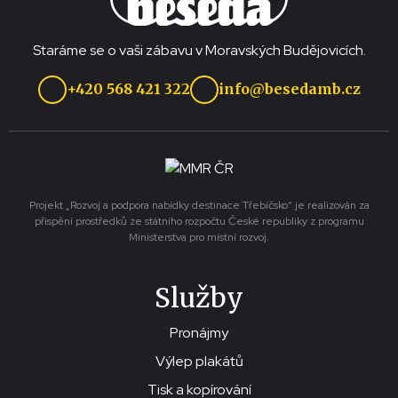
Staráme se o vaši zábavu v Moravských Budějovicích.
+420 568 421 322
info@besedamb.cz
Projekt „Rozvoj a podpora nabídky destinace Třebíčsko“ je realizován za
přispění prostředků ze státního rozpočtu České republiky z programu
Ministerstva pro místní rozvoj.
Služby
Pronájmy
Výlep plakátů
Tisk a kopírování