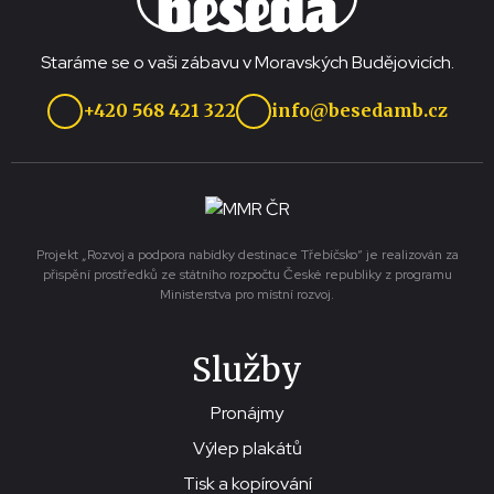
Staráme se o vaši zábavu v Moravských Budějovicích.
+420 568 421 322
info@besedamb.cz
Projekt „Rozvoj a podpora nabídky destinace Třebíčsko“ je realizován za
přispění prostředků ze státního rozpočtu České republiky z programu
Ministerstva pro místní rozvoj.
Služby
Pronájmy
Výlep plakátů
Tisk a kopírování