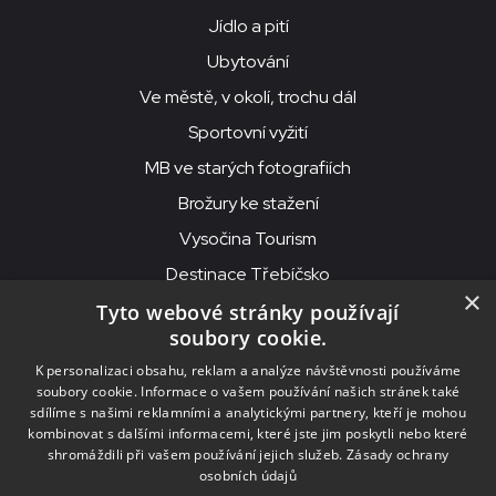
Jídlo a pití
Ubytování
Ve městě, v okolí, trochu dál
Sportovní vyžití
MB ve starých fotografiích
Brožury ke stažení
Vysočina Tourism
Destinace Třebíčsko
×
Tyto webové stránky používají
soubory cookie.
MKS Beseda, příspěvková organizace, Purcnerova 62, 676 02
K personalizaci obsahu, reklam a analýze návštěvnosti používáme
Moravské Budějovice
soubory cookie. Informace o vašem používání našich stránek také
IČO: 00091758, DIČ: CZ00091758, ID datové schránky: chjn2kd
sdílíme s našimi reklamními a analytickými partnery, kteří je mohou
kombinovat s dalšími informacemi, které jste jim poskytli nebo které
© 2026
MKS Beseda Mor. Budějovice
shromáždili při vašem používání jejich služeb.
Zásady ochrany
osobních údajů
Nastavení cookies