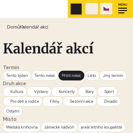
MENU
Domů
Kalendář akcí
Kalendář akcí
Termín
Tento týden
Tento měsíc
Příští měsíc
Léto
Jiný termín
Druh akce
Kultura
Výstavy
Koncerty
Bary
Sport
Pro děti a rodiče
Filmy
Sezónní akce
Divadlo
Ostatní
Místo
Městská knihovna
zámecké nádvoří
areál letního koupaliště