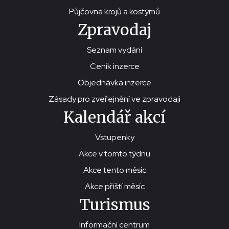
Půjčovna krojů a kostýmů
Zpravodaj
Seznam vydání
Ceník inzerce
Objednávka inzerce
Zásady pro zveřejnění ve zpravodaji
Kalendář akcí
Vstupenky
Akce v tomto týdnu
Akce tento měsíc
Akce příští měsíc
Turismus
Informační centrum