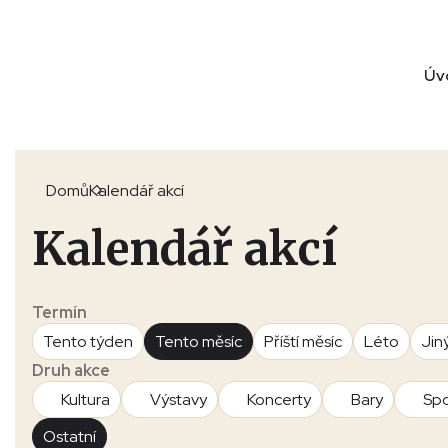
Úv
Domů
Kalendář akcí
Kalendář akcí
Termín
Tento týden
Tento měsíc
Příští měsíc
Léto
Jin
Druh akce
Kultura
Výstavy
Koncerty
Bary
Spo
Ostatní