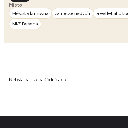
Místo
Městská knihovna
zámecké nádvoří
areál letního ko
MKS Beseda
Nebyla nalezena žádná akce.