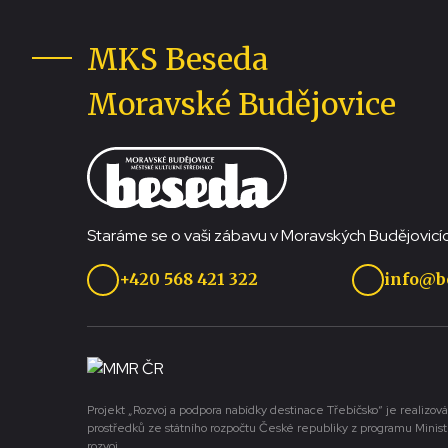
MKS Beseda
Moravské Budějovice
Staráme se o vaši zábavu v Moravských Budějovicíc
+420 568 421 322
info@b
Projekt „Rozvoj a podpora nabídky destinace Třebíčsko“ je realizová
prostředků ze státního rozpočtu České republiky z programu Minist
rozvoj.