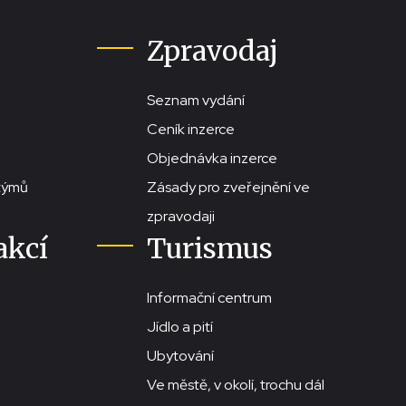
Zpravodaj
Seznam vydání
Ceník inzerce
Objednávka inzerce
stýmů
Zásady pro zveřejnění ve
zpravodaji
akcí
Turismus
Informační centrum
Jídlo a pití
Ubytování
Ve městě, v okolí, trochu dál