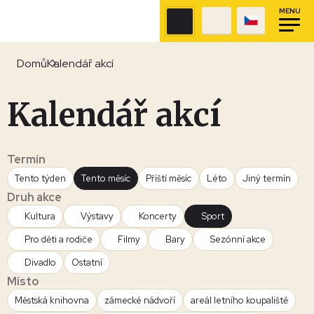
MENU
Domů
Kalendář akcí
Kalendář akcí
Termín
Tento týden
Tento měsíc
Příští měsíc
Léto
Jiný termín
Druh akce
Kultura
Výstavy
Koncerty
Sport
Pro děti a rodiče
Filmy
Bary
Sezónní akce
Divadlo
Ostatní
Místo
Městská knihovna
zámecké nádvoří
areál letního koupaliště