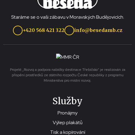
Staráme se o vaši zábavu v Moravských Budějovicích.
+420 568 421 322
info@besedamb.cz
Projekt „Rozvoj a podpora nabídky destinace Třebíčsko“ je realizován za
přispění prostředků ze státního rozpočtu České republiky z programu
Ministerstva pro místní rozvoj.
Služby
Pronájmy
Výlep plakátů
Tisk a kopírování