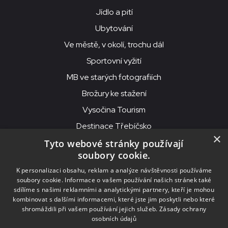
Jídlo a pití
Ubytování
Ve městě, v okolí, trochu dál
Sportovní vyžití
MB ve starých fotografiích
Brožury ke stažení
Vysočina Tourism
Destinace Třebíčsko
×
Tyto webové stránky používají
soubory cookie.
MKS Beseda, příspěvková organizace, Purcnerova 62, 676 02
K personalizaci obsahu, reklam a analýze návštěvnosti používáme
Moravské Budějovice
soubory cookie. Informace o vašem používání našich stránek také
IČO: 00091758, DIČ: CZ00091758, ID datové schránky: chjn2kd
sdílíme s našimi reklamními a analytickými partnery, kteří je mohou
kombinovat s dalšími informacemi, které jste jim poskytli nebo které
© 2026
MKS Beseda Mor. Budějovice
shromáždili při vašem používání jejich služeb.
Zásady ochrany
osobních údajů
Nastavení cookies