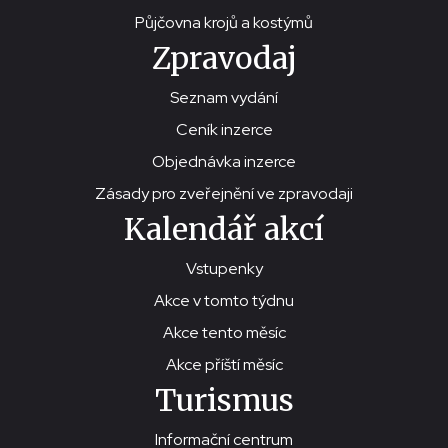
Půjčovna krojů a kostýmů
Zpravodaj
Seznam vydání
Ceník inzerce
Objednávka inzerce
Zásady pro zveřejnění ve zpravodaji
Kalendář akcí
Vstupenky
Akce v tomto týdnu
Akce tento měsíc
Akce příští měsíc
Turismus
Informační centrum