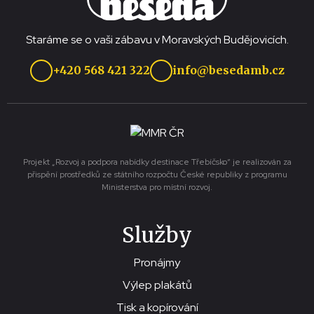
Staráme se o vaši zábavu v Moravských Budějovicích.
+420 568 421 322
info@besedamb.cz
Projekt „Rozvoj a podpora nabídky destinace Třebíčsko“ je realizován za
přispění prostředků ze státního rozpočtu České republiky z programu
Ministerstva pro místní rozvoj.
Služby
Pronájmy
Výlep plakátů
Tisk a kopírování