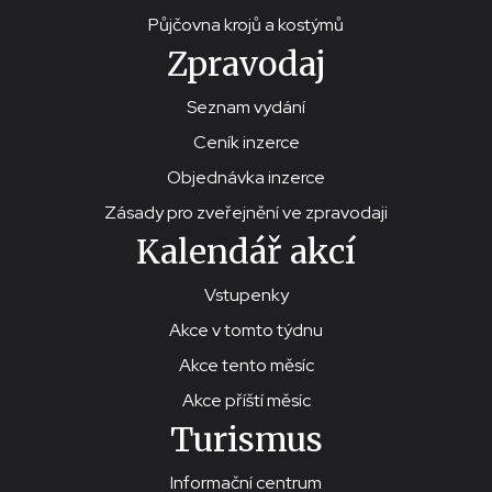
Půjčovna krojů a kostýmů
Zpravodaj
Seznam vydání
Ceník inzerce
Objednávka inzerce
Zásady pro zveřejnění ve zpravodaji
Kalendář akcí
Vstupenky
Akce v tomto týdnu
Akce tento měsíc
Akce příští měsíc
Turismus
Informační centrum