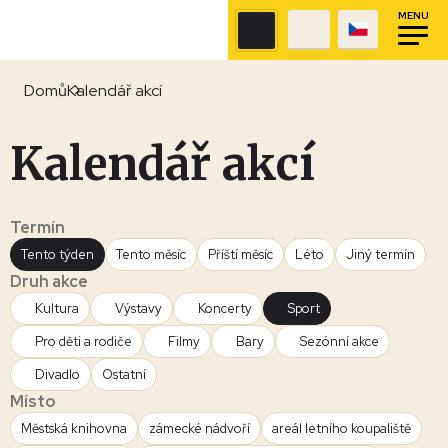
MENU
Domů
Kalendář akcí
Kalendář akcí
Termín
Tento týden
Tento měsíc
Příští měsíc
Léto
Jiný termín
Druh akce
Kultura
Výstavy
Koncerty
Sport
Pro děti a rodiče
Filmy
Bary
Sezónní akce
Divadlo
Ostatní
Místo
Městská knihovna
zámecké nádvoří
areál letního koupaliště