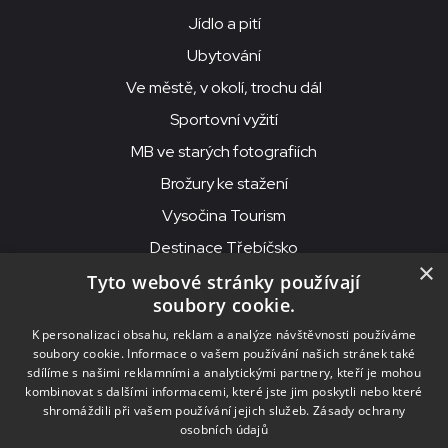
Jídlo a pití
Ubytování
Ve městě, v okolí, trochu dál
Sportovní vyžití
MB ve starých fotografiích
Brožury ke stažení
Vysočina Tourism
Destinace Třebíčsko
×
Tyto webové stránky používají
soubory cookie.
MKS Beseda, příspěvková organizace, Purcnerova 62, 676 02
K personalizaci obsahu, reklam a analýze návštěvnosti používáme
Moravské Budějovice
soubory cookie. Informace o vašem používání našich stránek také
IČO: 00091758, DIČ: CZ00091758, ID datové schránky: chjn2kd
sdílíme s našimi reklamními a analytickými partnery, kteří je mohou
kombinovat s dalšími informacemi, které jste jim poskytli nebo které
© 2026
MKS Beseda Mor. Budějovice
shromáždili při vašem používání jejich služeb.
Zásady ochrany
osobních údajů
Nastavení cookies