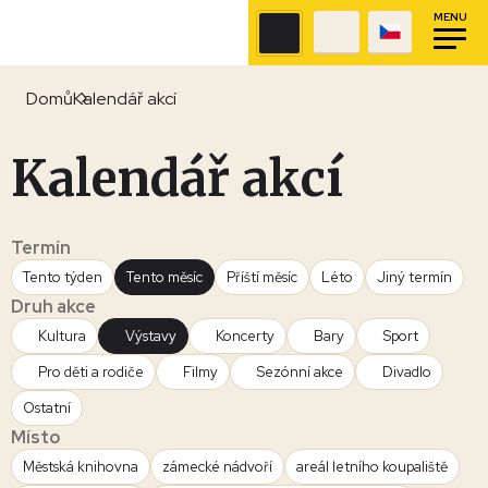
MENU
Domů
Kalendář akcí
Kalendář akcí
Termín
Tento týden
Tento měsíc
Příští měsíc
Léto
Jiný termín
Druh akce
Kultura
Výstavy
Koncerty
Bary
Sport
Pro děti a rodiče
Filmy
Sezónní akce
Divadlo
Ostatní
Místo
Městská knihovna
zámecké nádvoří
areál letního koupaliště