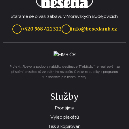
Staráme se o vaši zábavu v Moravských Budějovicích.
+420 568 421 322
info@besedamb.cz
Projekt „Rozvoj a podpora nabídky destinace Třebíčsko“ je realizován za
přispění prostředků ze státního rozpočtu České republiky z programu
Ministerstva pro místní rozvoj.
Služby
Pronájmy
Výlep plakátů
Tisk a kopírování