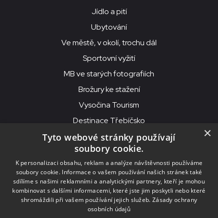
Jídlo a pití
Ubytování
Ve městě, v okolí, trochu dál
Sportovní vyžití
MB ve starých fotografiích
Brožury ke stažení
Vysočina Tourism
Destinace Třebíčsko
×
Tyto webové stránky používají
soubory cookie.
MKS Beseda, příspěvková organizace, Purcnerova 62, 676 02
K personalizaci obsahu, reklam a analýze návštěvnosti používáme
Moravské Budějovice
soubory cookie. Informace o vašem používání našich stránek také
IČO: 00091758, DIČ: CZ00091758, ID datové schránky: chjn2kd
sdílíme s našimi reklamními a analytickými partnery, kteří je mohou
kombinovat s dalšími informacemi, které jste jim poskytli nebo které
© 2026
MKS Beseda Mor. Budějovice
shromáždili při vašem používání jejich služeb.
Zásady ochrany
osobních údajů
Nastavení cookies