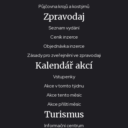
Půjčovna krojů a kostýmů
Zpravodaj
Seznam vydání
Ceník inzerce
Objednávka inzerce
Zásady pro zveřejnění ve zpravodaji
Kalendář akcí
Vstupenky
Akce v tomto týdnu
Akce tento měsíc
Akce příští měsíc
Turismus
Informační centrum