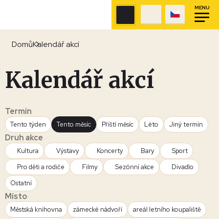
MENU
Domů
Kalendář akcí
Kalendář akcí
Termín
Tento týden
Tento měsíc
Příští měsíc
Léto
Jiný termín
Druh akce
Kultura
Výstavy
Koncerty
Bary
Sport
Pro děti a rodiče
Filmy
Sezónní akce
Divadlo
Ostatní
Místo
Městská knihovna
zámecké nádvoří
areál letního koupaliště