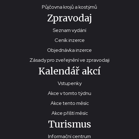
Půjčovna krojů a kostýmů
Zpravodaj
Seznam vydání
Ceník inzerce
Objednávka inzerce
Zásady pro zveřejnění ve zpravodaji
Kalendář akcí
Vstupenky
Akce v tomto týdnu
Akce tento měsíc
Akce příští měsíc
Turismus
Informační centrum