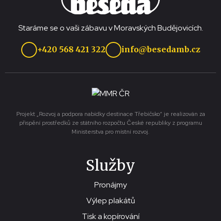
Staráme se o vaši zábavu v Moravských Budějovicích.
+420 568 421 322
info@besedamb.cz
Projekt „Rozvoj a podpora nabídky destinace Třebíčsko“ je realizován za
přispění prostředků ze státního rozpočtu České republiky z programu
Ministerstva pro místní rozvoj.
Služby
Pronájmy
Výlep plakátů
Tisk a kopírování