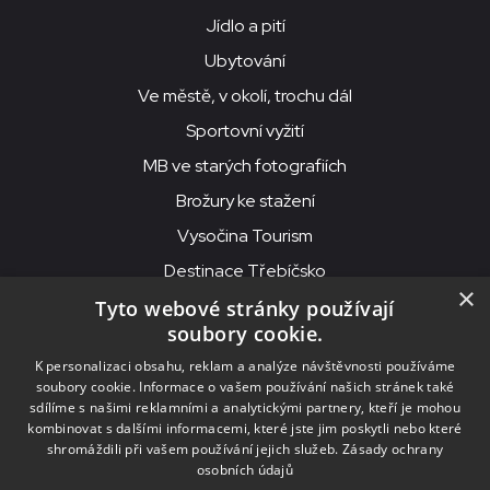
Jídlo a pití
Ubytování
Ve městě, v okolí, trochu dál
Sportovní vyžití
MB ve starých fotografiích
Brožury ke stažení
Vysočina Tourism
Destinace Třebíčsko
×
Tyto webové stránky používají
soubory cookie.
MKS Beseda, příspěvková organizace, Purcnerova 62, 676 02
K personalizaci obsahu, reklam a analýze návštěvnosti používáme
Moravské Budějovice
soubory cookie. Informace o vašem používání našich stránek také
IČO: 00091758, DIČ: CZ00091758, ID datové schránky: chjn2kd
sdílíme s našimi reklamními a analytickými partnery, kteří je mohou
kombinovat s dalšími informacemi, které jste jim poskytli nebo které
© 2026
MKS Beseda Mor. Budějovice
shromáždili při vašem používání jejich služeb.
Zásady ochrany
osobních údajů
Nastavení cookies