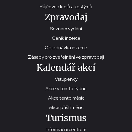
Půjčovna krojů a kostýmů
Zpravodaj
Seznam vydání
Ceník inzerce
Objednávka inzerce
Zásady pro zveřejnění ve zpravodaji
Kalendář akcí
Vstupenky
Akce v tomto týdnu
Akce tento měsíc
Akce příští měsíc
Turismus
Informační centrum