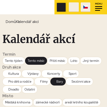
MENU
Domů
Kalendář akcí
Kalendář akcí
Termín
Tento týden
Tento měsíc
Příští měsíc
Léto
Jiný termín
Druh akce
Kultura
Výstavy
Koncerty
Sport
Pro děti a rodiče
Filmy
Bary
Sezónní akce
Divadlo
Ostatní
Místo
Městská knihovna
zámecké nádvoří
areál letního koupaliště