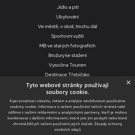
Jídlo a pití
Ubytování
Ve městě, v okolí, trochu dál
Sportovní vyžití
MB ve starých fotografiích
Brožury ke stažení
Vysočina Tourism
Destinace Třebíčsko
×
Tyto webové stránky používají
soubory cookie.
MKS Beseda, příspěvková organizace, Purcnerova 62, 676 02
K personalizaci obsahu, reklam a analýze návštěvnosti používáme
Moravské Budějovice
soubory cookie. Informace o vašem používání našich stránek také
IČO: 00091758, DIČ: CZ00091758, ID datové schránky: chjn2kd
sdílíme s našimi reklamními a analytickými partnery, kteří je mohou
kombinovat s dalšími informacemi, které jste jim poskytli nebo které
© 2026
MKS Beseda Mor. Budějovice
shromáždili při vašem používání jejich služeb.
Zásady ochrany
osobních údajů
Nastavení cookies