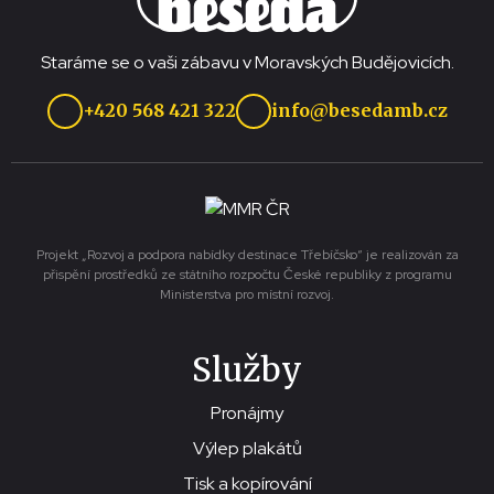
Staráme se o vaši zábavu v Moravských Budějovicích.
+420 568 421 322
info@besedamb.cz
Projekt „Rozvoj a podpora nabídky destinace Třebíčsko“ je realizován za
přispění prostředků ze státního rozpočtu České republiky z programu
Ministerstva pro místní rozvoj.
Služby
Pronájmy
Výlep plakátů
Tisk a kopírování