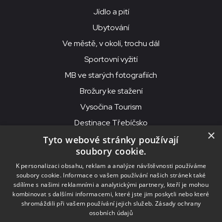
Jídlo a pití
Ubytování
Ve městě, v okolí, trochu dál
Sportovní vyžití
MB ve starých fotografiích
Brožury ke stažení
Vysočina Tourism
Destinace Třebíčsko
×
Tyto webové stránky používají
soubory cookie.
MKS Beseda, příspěvková organizace, Purcnerova 62, 676 02
K personalizaci obsahu, reklam a analýze návštěvnosti používáme
Moravské Budějovice
soubory cookie. Informace o vašem používání našich stránek také
IČO: 00091758, DIČ: CZ00091758, ID datové schránky: chjn2kd
sdílíme s našimi reklamními a analytickými partnery, kteří je mohou
kombinovat s dalšími informacemi, které jste jim poskytli nebo které
© 2026
MKS Beseda Mor. Budějovice
shromáždili při vašem používání jejich služeb.
Zásady ochrany
osobních údajů
Nastavení cookies