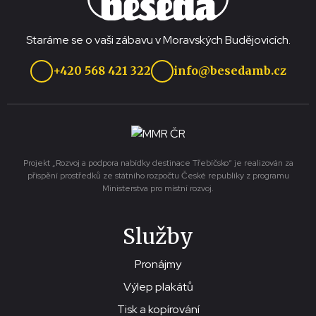
Staráme se o vaši zábavu v Moravských Budějovicích.
+420 568 421 322
info@besedamb.cz
Projekt „Rozvoj a podpora nabídky destinace Třebíčsko“ je realizován za
přispění prostředků ze státního rozpočtu České republiky z programu
Ministerstva pro místní rozvoj.
Služby
Pronájmy
Výlep plakátů
Tisk a kopírování