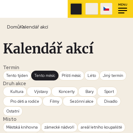
MENU
Domů
Kalendář akcí
Kalendář akcí
Termín
Tento týden
Tento měsíc
Příští měsíc
Léto
Jiný termín
Druh akce
Kultura
Výstavy
Koncerty
Bary
Sport
Pro děti a rodiče
Filmy
Sezónní akce
Divadlo
Ostatní
Místo
Městská knihovna
zámecké nádvoří
areál letního koupaliště