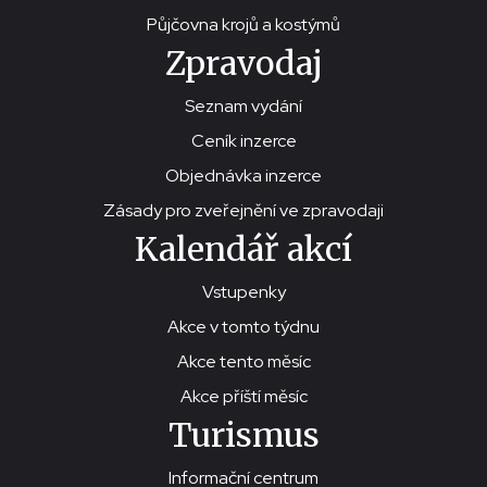
Půjčovna krojů a kostýmů
Zpravodaj
Seznam vydání
Ceník inzerce
Objednávka inzerce
Zásady pro zveřejnění ve zpravodaji
Kalendář akcí
Vstupenky
Akce v tomto týdnu
Akce tento měsíc
Akce příští měsíc
Turismus
Informační centrum