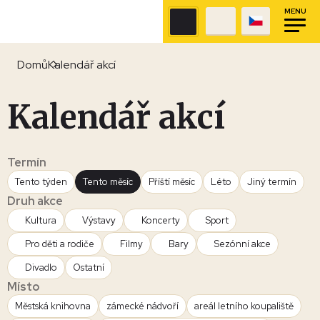
MENU
Domů
Kalendář akcí
Kalendář akcí
Termín
Tento týden
Tento měsíc
Příští měsíc
Léto
Jiný termín
Druh akce
Kultura
Výstavy
Koncerty
Sport
Pro děti a rodiče
Filmy
Bary
Sezónní akce
Divadlo
Ostatní
Místo
Městská knihovna
zámecké nádvoří
areál letního koupaliště