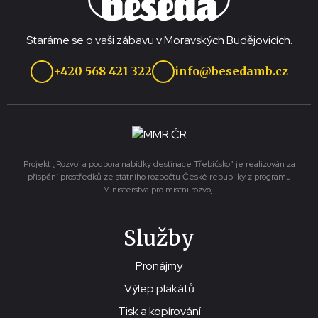
Staráme se o vaši zábavu v Moravských Budějovicích.
+420 568 421 322
info@besedamb.cz
Projekt „Rozvoj a podpora nabídky destinace Třebíčsko“ je realizován za
přispění prostředků ze státního rozpočtu České republiky z programu
Ministerstva pro místní rozvoj.
Služby
Pronájmy
Výlep plakátů
Tisk a kopírování