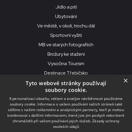
Jídlo a pití
Ubytování
Ve městě, v okolí, trochu dál
Sportovní vyžití
MB ve starých fotografiích
Brožury ke stažení
Vysočina Tourism
Destinace Třebíčsko
×
Tyto webové stránky používají
soubory cookie.
MKS Beseda, příspěvková organizace, Purcnerova 62, 676 02
K personalizaci obsahu, reklam a analýze návštěvnosti používáme
Moravské Budějovice
soubory cookie. Informace o vašem používání našich stránek také
IČO: 00091758, DIČ: CZ00091758, ID datové schránky: chjn2kd
sdílíme s našimi reklamními a analytickými partnery, kteří je mohou
kombinovat s dalšími informacemi, které jste jim poskytli nebo které
© 2026
MKS Beseda Mor. Budějovice
shromáždili při vašem používání jejich služeb.
Zásady ochrany
osobních údajů
Nastavení cookies