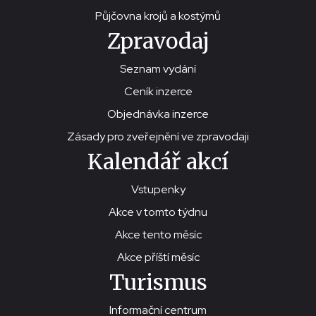
Půjčovna krojů a kostýmů
Zpravodaj
Seznam vydání
Ceník inzerce
Objednávka inzerce
Zásady pro zveřejnění ve zpravodaji
Kalendář akcí
Vstupenky
Akce v tomto týdnu
Akce tento měsíc
Akce příští měsíc
Turismus
Informační centrum