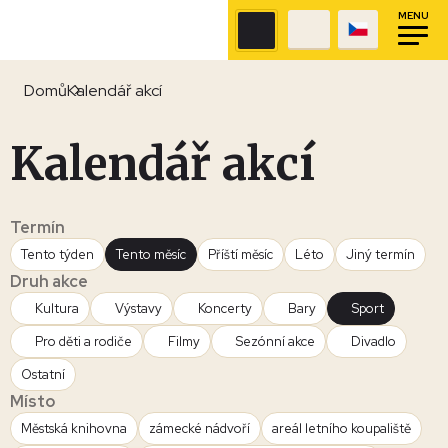
MENU
Domů
Kalendář akcí
Kalendář akcí
Termín
Tento týden
Tento měsíc
Příští měsíc
Léto
Jiný termín
Druh akce
Kultura
Výstavy
Koncerty
Bary
Sport
Pro děti a rodiče
Filmy
Sezónní akce
Divadlo
Ostatní
Místo
Městská knihovna
zámecké nádvoří
areál letního koupaliště