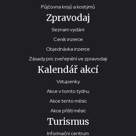
Půjčovna krojů a kostýmů
Zpravodaj
Seznam vydání
Ceník inzerce
Objednávka inzerce
Zásady pro zveřejnění ve zpravodaji
Kalendář akcí
Vstupenky
Akce v tomto týdnu
Akce tento měsíc
Akce příští měsíc
Turismus
Informační centrum