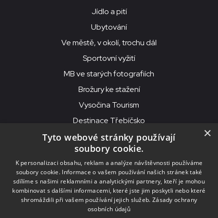
Jídlo a pití
Ubytování
Ve městě, v okolí, trochu dál
Sportovní vyžití
MB ve starých fotografiích
Brožury ke stažení
Vysočina Tourism
Destinace Třebíčsko
×
Tyto webové stránky používají
soubory cookie.
MKS Beseda, příspěvková organizace, Purcnerova 62, 676 02
K personalizaci obsahu, reklam a analýze návštěvnosti používáme
Moravské Budějovice
soubory cookie. Informace o vašem používání našich stránek také
IČO: 00091758, DIČ: CZ00091758, ID datové schránky: chjn2kd
sdílíme s našimi reklamními a analytickými partnery, kteří je mohou
kombinovat s dalšími informacemi, které jste jim poskytli nebo které
© 2026
MKS Beseda Mor. Budějovice
shromáždili při vašem používání jejich služeb.
Zásady ochrany
osobních údajů
Nastavení cookies