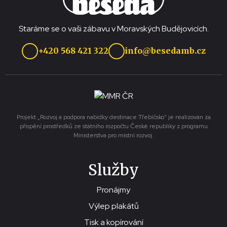
Staráme se o vaši zábavu v Moravských Budějovicích.
+420 568 421 322
info@besedamb.cz
Projekt „Rozvoj a podpora nabídky destinace Třebíčsko“ je realizován za
přispění prostředků ze státního rozpočtu České republiky z programu
Ministerstva pro místní rozvoj.
Služby
Pronájmy
Výlep plakátů
Tisk a kopírování