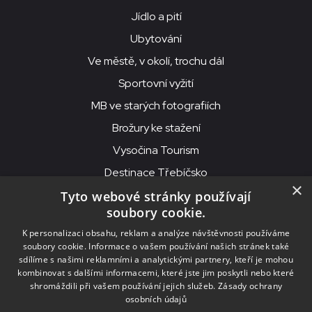
Jídlo a pití
Ubytování
Ve městě, v okolí, trochu dál
Sportovní vyžití
MB ve starých fotografiích
Brožury ke stažení
Vysočina Tourism
Destinace Třebíčsko
×
Tyto webové stránky používají
soubory cookie.
MKS Beseda, příspěvková organizace, Purcnerova 62, 676 02
K personalizaci obsahu, reklam a analýze návštěvnosti používáme
Moravské Budějovice
soubory cookie. Informace o vašem používání našich stránek také
IČO: 00091758, DIČ: CZ00091758, ID datové schránky: chjn2kd
sdílíme s našimi reklamními a analytickými partnery, kteří je mohou
kombinovat s dalšími informacemi, které jste jim poskytli nebo které
© 2026
MKS Beseda Mor. Budějovice
shromáždili při vašem používání jejich služeb.
Zásady ochrany
osobních údajů
Nastavení cookies