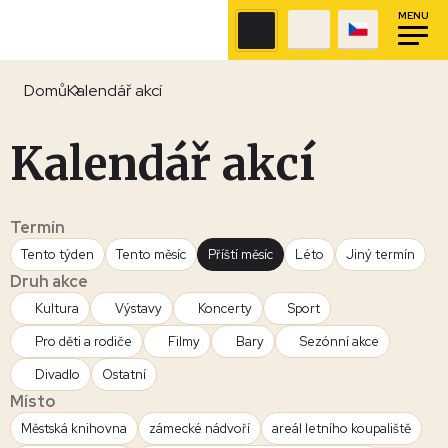
MENU
Domů
Kalendář akcí
Kalendář akcí
Termín
Tento týden
Tento měsíc
Příští měsíc
Léto
Jiný termín
Druh akce
Kultura
Výstavy
Koncerty
Sport
Pro děti a rodiče
Filmy
Bary
Sezónní akce
Divadlo
Ostatní
Místo
Městská knihovna
zámecké nádvoří
areál letního koupaliště