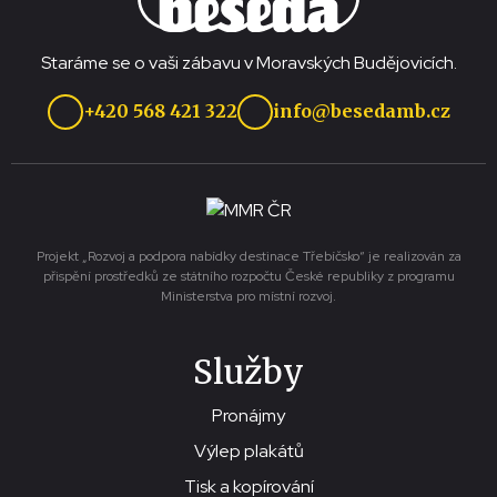
Staráme se o vaši zábavu v Moravských Budějovicích.
+420 568 421 322
info@besedamb.cz
Projekt „Rozvoj a podpora nabídky destinace Třebíčsko“ je realizován za
přispění prostředků ze státního rozpočtu České republiky z programu
Ministerstva pro místní rozvoj.
Služby
Pronájmy
Výlep plakátů
Tisk a kopírování