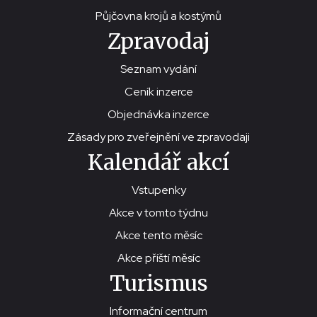
Půjčovna krojů a kostýmů
Zpravodaj
Seznam vydání
Ceník inzerce
Objednávka inzerce
Zásady pro zveřejnění ve zpravodaji
Kalendář akcí
Vstupenky
Akce v tomto týdnu
Akce tento měsíc
Akce příští měsíc
Turismus
Informační centrum