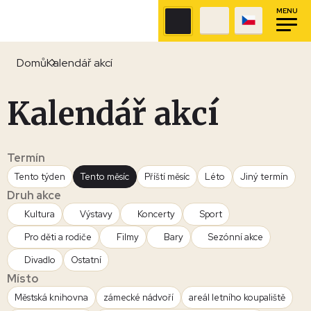
MENU
Domů
Kalendář akcí
Kalendář akcí
Termín
Tento týden
Tento měsíc
Příští měsíc
Léto
Jiný termín
Druh akce
Kultura
Výstavy
Koncerty
Sport
Pro děti a rodiče
Filmy
Bary
Sezónní akce
Divadlo
Ostatní
Místo
Městská knihovna
zámecké nádvoří
areál letního koupaliště