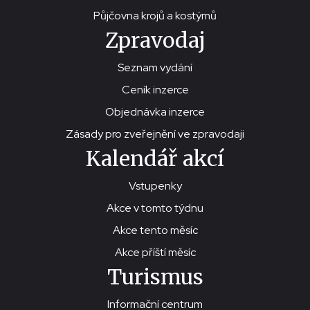
Půjčovna krojů a kostýmů
Zpravodaj
Seznam vydání
Ceník inzerce
Objednávka inzerce
Zásady pro zveřejnění ve zpravodaji
Kalendář akcí
Vstupenky
Akce v tomto týdnu
Akce tento měsíc
Akce příští měsíc
Turismus
Informační centrum