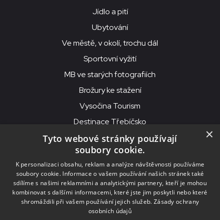
Jídlo a pití
Ubytování
Ve městě, v okolí, trochu dál
Sportovní vyžití
MB ve starých fotografiích
Brožury ke stažení
Vysočina Tourism
Destinace Třebíčsko
×
Tyto webové stránky používají
soubory cookie.
MKS Beseda, příspěvková organizace, Purcnerova 62, 676 02
K personalizaci obsahu, reklam a analýze návštěvnosti používáme
Moravské Budějovice
soubory cookie. Informace o vašem používání našich stránek také
IČO: 00091758, DIČ: CZ00091758, ID datové schránky: chjn2kd
sdílíme s našimi reklamními a analytickými partnery, kteří je mohou
kombinovat s dalšími informacemi, které jste jim poskytli nebo které
© 2026
MKS Beseda Mor. Budějovice
shromáždili při vašem používání jejich služeb.
Zásady ochrany
osobních údajů
Nastavení cookies