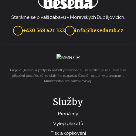
Staráme se o vaši zábavu v Moravských Budějovicích.
+420 568 421 322
info@besedamb.cz
Projekt „Rozvoj a podpora nabídky destinace Třebíčsko“ je realizován za
přispění prostředků ze státního rozpočtu České republiky z programu
Ministerstva pro místní rozvoj.
Služby
Pronájmy
Výlep plakátů
Tisk a kopírování