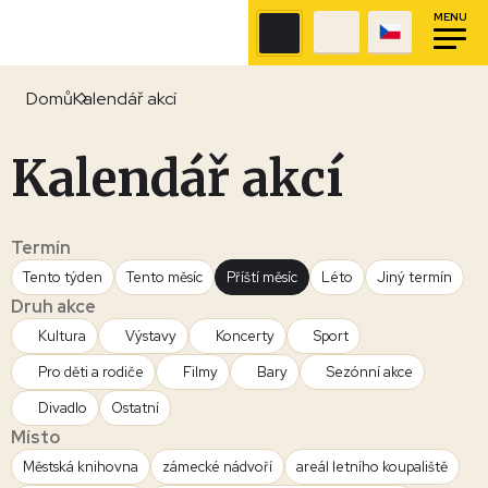
MENU
Domů
Kalendář akcí
Kalendář akcí
Termín
Tento týden
Tento měsíc
Příští měsíc
Léto
Jiný termín
Druh akce
Kultura
Výstavy
Koncerty
Sport
Pro děti a rodiče
Filmy
Bary
Sezónní akce
Divadlo
Ostatní
Místo
Městská knihovna
zámecké nádvoří
areál letního koupaliště