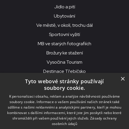
Jídlo a pití
Ubytování
Ve městě, v okolí, trochu dál
Sportovní vyžití
MB ve starých fotografiích
Brožury ke stažení
Vysočina Tourism
Destinace Třebíčsko
×
Tyto webové stránky používají
soubory cookie.
MKS Beseda, příspěvková organizace, Purcnerova 62, 676 02
K personalizaci obsahu, reklam a analýze návštěvnosti používáme
Moravské Budějovice
soubory cookie. Informace o vašem používání našich stránek také
IČO: 00091758, DIČ: CZ00091758, ID datové schránky: chjn2kd
sdílíme s našimi reklamními a analytickými partnery, kteří je mohou
kombinovat s dalšími informacemi, které jste jim poskytli nebo které
© 2026
MKS Beseda Mor. Budějovice
shromáždili při vašem používání jejich služeb.
Zásady ochrany
osobních údajů
Nastavení cookies