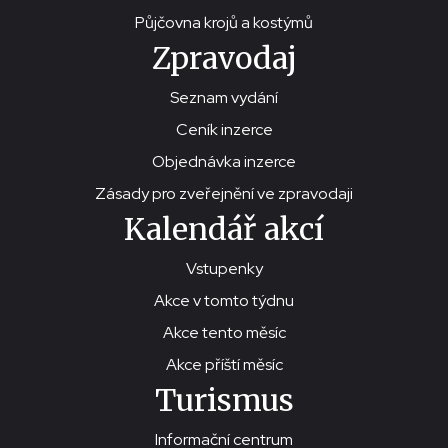
Půjčovna krojů a kostýmů
Zpravodaj
Seznam vydání
Ceník inzerce
Objednávka inzerce
Zásady pro zveřejnění ve zpravodaji
Kalendář akcí
Vstupenky
Akce v tomto týdnu
Akce tento měsíc
Akce příští měsíc
Turismus
Informační centrum