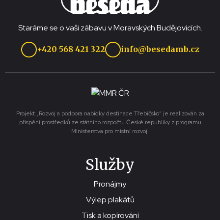
Staráme se o vaši zábavu v Moravských Budějovicích.
+420 568 421 322
info@besedamb.cz
Projekt „Rozvoj a podpora nabídky destinace Třebíčsko“ je realizován za
přispění prostředků ze státního rozpočtu České republiky z programu
Ministerstva pro místní rozvoj.
Služby
Pronájmy
Výlep plakátů
Tisk a kopírování