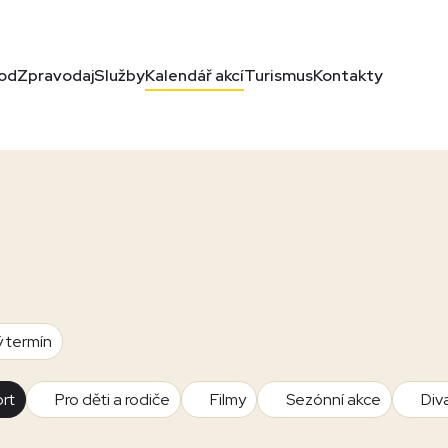
od
Zpravodaj
Služby
Kalendář akcí
Turismus
Kontakty
ý termín
rt
Pro děti a rodiče
Filmy
Sezónní akce
Div