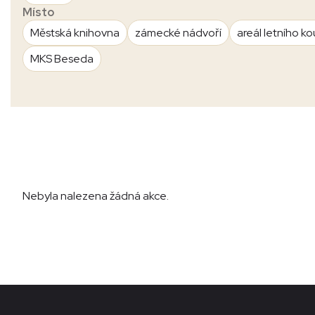
Místo
Městská knihovna
zámecké nádvoří
areál letního ko
MKS Beseda
Nebyla nalezena žádná akce.