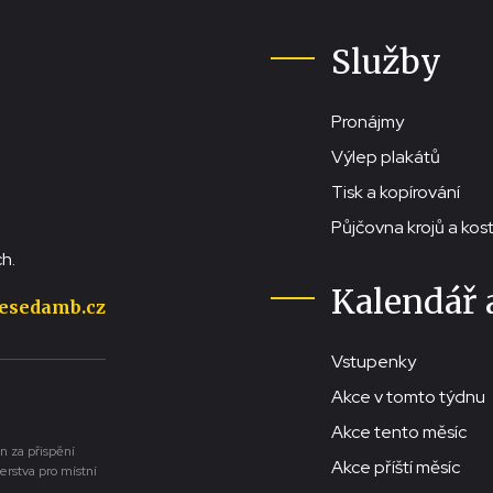
Služby
Pronájmy
Výlep plakátů
Tisk a kopírování
Půjčovna krojů a ko
h.
Kalendář 
esedamb.cz
Vstupenky
Akce v tomto týdnu
Akce tento měsíc
n za přispění
Akce příští měsíc
erstva pro místní