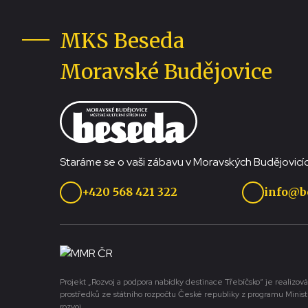
MKS Beseda
Moravské Budějovice
Staráme se o vaši zábavu v Moravských Budějovicíc
+420 568 421 322
info@b
Projekt „Rozvoj a podpora nabídky destinace Třebíčsko“ je realizová
prostředků ze státního rozpočtu České republiky z programu Minist
rozvoj.