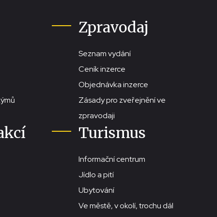
Zpravodaj
Seznam vydání
Ceník inzerce
Objednávka inzerce
stýmů
Zásady pro zveřejnění ve
zpravodaji
akcí
Turismus
Informační centrum
Jídlo a pití
Ubytování
Ve městě, v okolí, trochu dál