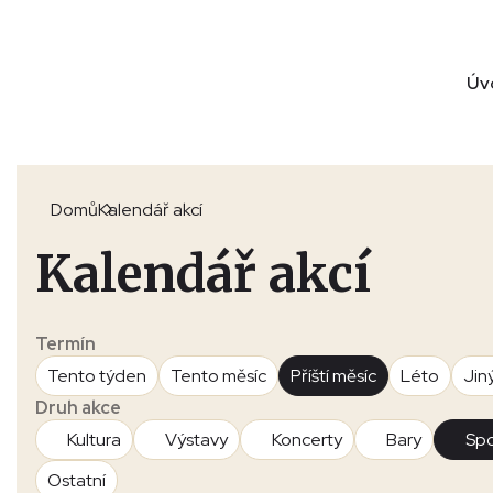
Úv
Domů
Kalendář akcí
Kalendář akcí
Termín
Tento týden
Tento měsíc
Příští měsíc
Léto
Jin
Druh akce
Kultura
Výstavy
Koncerty
Bary
Spo
Ostatní