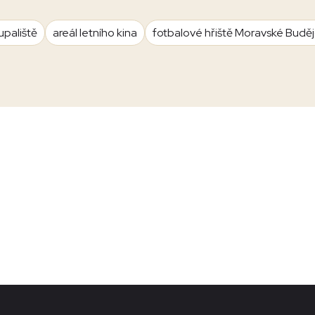
upaliště
areál letního kina
fotbalové hřiště Moravské Budě