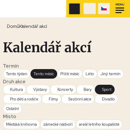
MENU
Domů
Kalendář akcí
Kalendář akcí
Termín
Tento týden
Tento měsíc
Příští měsíc
Léto
Jiný termín
Druh akce
Kultura
Výstavy
Koncerty
Bary
Sport
Pro děti a rodiče
Filmy
Sezónní akce
Divadlo
Ostatní
Místo
Městská knihovna
zámecké nádvoří
areál letního koupaliště