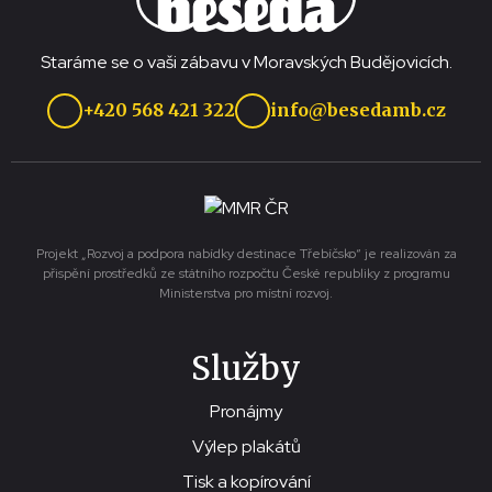
Staráme se o vaši zábavu v Moravských Budějovicích.
+420 568 421 322
info@besedamb.cz
Projekt „Rozvoj a podpora nabídky destinace Třebíčsko“ je realizován za
přispění prostředků ze státního rozpočtu České republiky z programu
Ministerstva pro místní rozvoj.
Služby
Pronájmy
Výlep plakátů
Tisk a kopírování