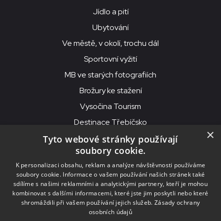
Jídlo a pití
Ubytování
Ve městě, v okolí, trochu dál
Sportovní vyžití
MB ve starých fotografiích
Brožury ke stažení
Vysočina Tourism
Destinace Třebíčsko
×
Tyto webové stránky používají
soubory cookie.
MKS Beseda, příspěvková organizace, Purcnerova 62, 676 02
K personalizaci obsahu, reklam a analýze návštěvnosti používáme
Moravské Budějovice
soubory cookie. Informace o vašem používání našich stránek také
IČO: 00091758, DIČ: CZ00091758, ID datové schránky: chjn2kd
sdílíme s našimi reklamními a analytickými partnery, kteří je mohou
kombinovat s dalšími informacemi, které jste jim poskytli nebo které
© 2026
MKS Beseda Mor. Budějovice
shromáždili při vašem používání jejich služeb.
Zásady ochrany
osobních údajů
Nastavení cookies