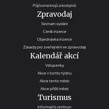
Půjčovna krojů a kostýmů
Zpravodaj
Seznam vydání
Ceník inzerce
Objednávka inzerce
Zásady pro zveřejnění ve zpravodaji
Kalendář akcí
Vstupenky
Akce v tomto týdnu
Akce tento měsíc
Akce příští měsíc
Turismus
Informační centrum