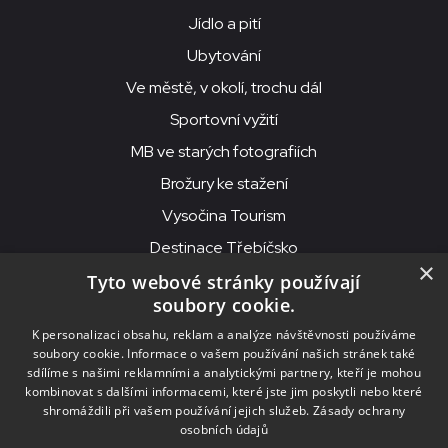
Jídlo a pití
Ubytování
Ve městě, v okolí, trochu dál
Sportovní vyžití
MB ve starých fotografiích
Brožury ke stažení
Vysočina Tourism
Destinace Třebíčsko
×
Tyto webové stránky používají
soubory cookie.
MKS Beseda, příspěvková organizace, Purcnerova 62, 676 02
K personalizaci obsahu, reklam a analýze návštěvnosti používáme
Moravské Budějovice
soubory cookie. Informace o vašem používání našich stránek také
IČO: 00091758, DIČ: CZ00091758, ID datové schránky: chjn2kd
sdílíme s našimi reklamními a analytickými partnery, kteří je mohou
kombinovat s dalšími informacemi, které jste jim poskytli nebo které
© 2026
MKS Beseda Mor. Budějovice
shromáždili při vašem používání jejich služeb.
Zásady ochrany
osobních údajů
Nastavení cookies