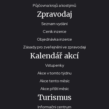
Půjčovna krojů a kostýmů
Zpravodaj
Seznam vydání
Ceník inzerce
Objednávka inzerce
Zásady pro zveřejnění ve zpravodaji
Kalendář akcí
Vstupenky
Akce v tomto týdnu
Akce tento měsíc
Akce příští měsíc
Turismus
Informační centrum