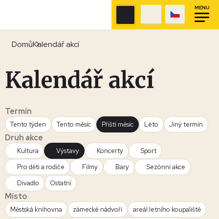
MENU
Domů
Kalendář akcí
Kalendář akcí
Termín
Tento týden
Tento měsíc
Příští měsíc
Léto
Jiný termín
Druh akce
Kultura
Výstavy
Koncerty
Sport
Pro děti a rodiče
Filmy
Bary
Sezónní akce
Divadlo
Ostatní
Místo
Městská knihovna
zámecké nádvoří
areál letního koupaliště