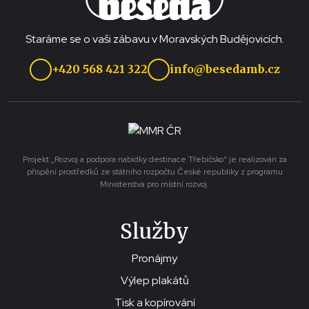
Staráme se o vaši zábavu v Moravských Budějovicích.
+420 568 421 322
info@besedamb.cz
Projekt „Rozvoj a podpora nabídky destinace Třebíčsko“ je realizován za
přispění prostředků ze státního rozpočtu České republiky z programu
Ministerstva pro místní rozvoj.
Služby
Pronájmy
Výlep plakátů
Tisk a kopírování