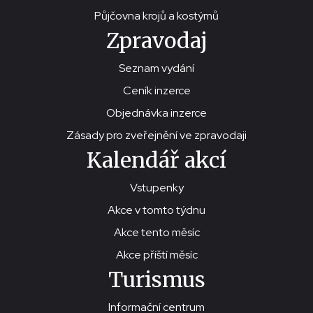
Půjčovna krojů a kostýmů
Zpravodaj
Seznam vydání
Ceník inzerce
Objednávka inzerce
Zásady pro zveřejnění ve zpravodaji
Kalendář akcí
Vstupenky
Akce v tomto týdnu
Akce tento měsíc
Akce příští měsíc
Turismus
Informační centrum