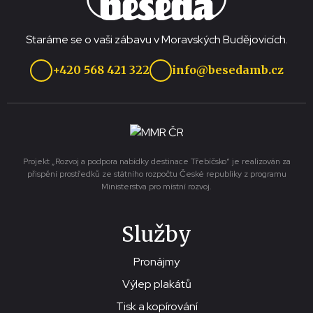
Staráme se o vaši zábavu v Moravských Budějovicích.
+420 568 421 322
info@besedamb.cz
Projekt „Rozvoj a podpora nabídky destinace Třebíčsko“ je realizován za
přispění prostředků ze státního rozpočtu České republiky z programu
Ministerstva pro místní rozvoj.
Služby
Pronájmy
Výlep plakátů
Tisk a kopírování