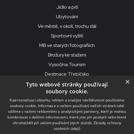
Jídlo a pití
Ubytování
Ve městě, v okolí, trochu dál
Sportovní vyžití
MB ve starých fotografiích
Brožury ke stažení
Vysočina Tourism
Destinace Třebíčsko
×
Tyto webové stránky používají
soubory cookie.
MKS Beseda, příspěvková organizace, Purcnerova 62, 676 02
K personalizaci obsahu, reklam a analýze návštěvnosti používáme
Moravské Budějovice
soubory cookie. Informace o vašem používání našich stránek také
IČO: 00091758, DIČ: CZ00091758, ID datové schránky: chjn2kd
sdílíme s našimi reklamními a analytickými partnery, kteří je mohou
kombinovat s dalšími informacemi, které jste jim poskytli nebo které
© 2026
MKS Beseda Mor. Budějovice
shromáždili při vašem používání jejich služeb.
Zásady ochrany
osobních údajů
Nastavení cookies