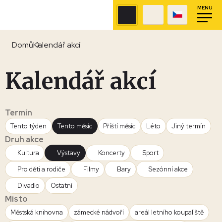
MENU
Domů
Kalendář akcí
Kalendář akcí
Termín
Tento týden
Tento měsíc
Příští měsíc
Léto
Jiný termín
Druh akce
Kultura
Výstavy
Koncerty
Sport
Pro děti a rodiče
Filmy
Bary
Sezónní akce
Divadlo
Ostatní
Místo
Městská knihovna
zámecké nádvoří
areál letního koupaliště