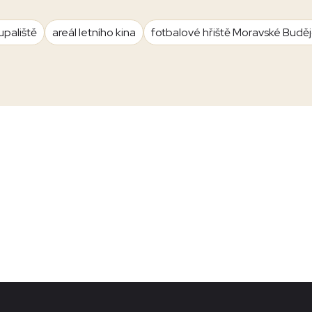
upaliště
areál letního kina
fotbalové hřiště Moravské Budě