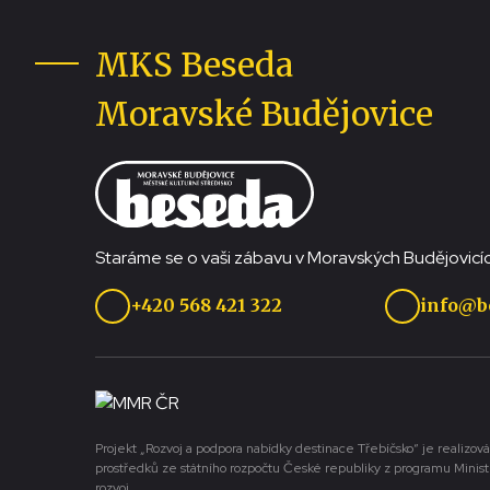
MKS Beseda
Moravské Budějovice
Staráme se o vaši zábavu v Moravských Budějovicíc
+420 568 421 322
info@b
Projekt „Rozvoj a podpora nabídky destinace Třebíčsko“ je realizová
prostředků ze státního rozpočtu České republiky z programu Minist
rozvoj.