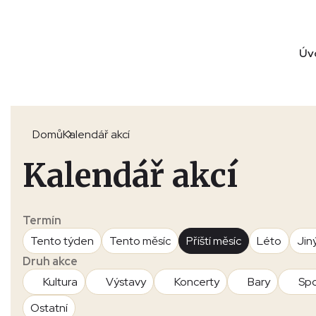
Úv
Domů
Kalendář akcí
Kalendář akcí
Termín
Tento týden
Tento měsíc
Příští měsíc
Léto
Jin
Druh akce
Kultura
Výstavy
Koncerty
Bary
Spo
Ostatní