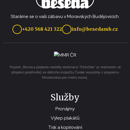
Staráme se o vaši zábavu v Moravských Budějovicích.
+420 568 421 322
info@besedamb.cz
Projekt „Rozvoj a podpora nabídky destinace Třebíčsko“ je realizován za
přispění prostředků ze státního rozpočtu České republiky z programu
Ministerstva pro místní rozvoj.
Služby
Pronájmy
Výlep plakátů
Tisk a kopírování