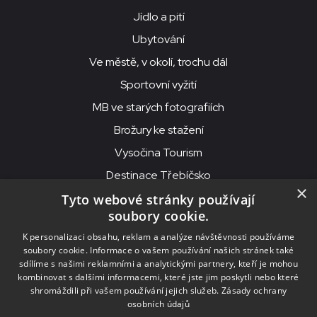
Jídlo a pití
Ubytování
Ve městě, v okolí, trochu dál
Sportovní vyžití
MB ve starých fotografiích
Brožury ke stažení
Vysočina Tourism
Destinace Třebíčsko
×
Tyto webové stránky používají
soubory cookie.
MKS Beseda, příspěvková organizace, Purcnerova 62, 676 02
K personalizaci obsahu, reklam a analýze návštěvnosti používáme
Moravské Budějovice
soubory cookie. Informace o vašem používání našich stránek také
IČO: 00091758, DIČ: CZ00091758, ID datové schránky: chjn2kd
sdílíme s našimi reklamními a analytickými partnery, kteří je mohou
kombinovat s dalšími informacemi, které jste jim poskytli nebo které
© 2026
MKS Beseda Mor. Budějovice
shromáždili při vašem používání jejich služeb.
Zásady ochrany
osobních údajů
Nastavení cookies