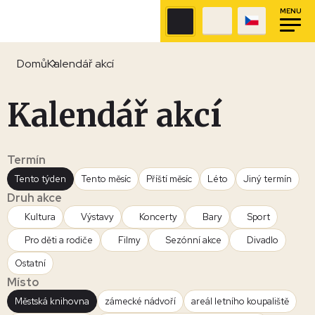
MENU
Domů
Kalendář akcí
Kalendář akcí
Termín
Tento týden
Tento měsíc
Příští měsíc
Léto
Jiný termín
Druh akce
Kultura
Výstavy
Koncerty
Bary
Sport
Pro děti a rodiče
Filmy
Sezónní akce
Divadlo
Ostatní
Místo
Městská knihovna
zámecké nádvoří
areál letního koupaliště