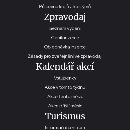
Půjčovna krojů a kostýmů
Zpravodaj
Seznam vydání
Ceník inzerce
Objednávka inzerce
Zásady pro zveřejnění ve zpravodaji
Kalendář akcí
Vstupenky
Akce v tomto týdnu
Akce tento měsíc
Akce příští měsíc
Turismus
Informační centrum