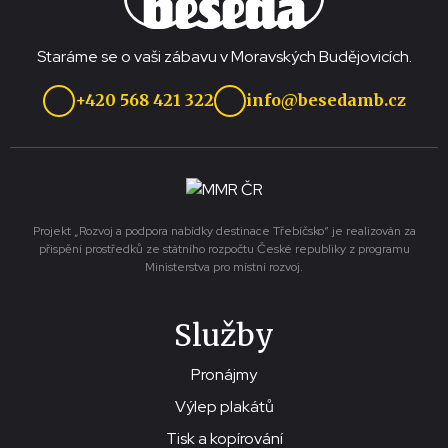
Staráme se o vaši zábavu v Moravských Budějovicích.
+420 568 421 322
info@besedamb.cz
Projekt „Rozvoj a podpora nabídky destinace Třebíčsko“ je realizován za
přispění prostředků ze státního rozpočtu České republiky z programu
Ministerstva pro místní rozvoj.
Služby
Pronájmy
Výlep plakátů
Tisk a kopírování