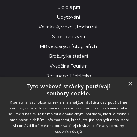
Jídlo a pití
Ubytování
Ve městě, v okolí, trochu dál
Sportovní vyžití
MB ve starých fotografiích
Brožury ke stažení
Vysočina Tourism
Destinace Třebíčsko
×
Tyto webové stránky používají
soubory cookie.
MKS Beseda, příspěvková organizace, Purcnerova 62, 676 02
K personalizaci obsahu, reklam a analýze návštěvnosti používáme
Moravské Budějovice
soubory cookie. Informace o vašem používání našich stránek také
IČO: 00091758, DIČ: CZ00091758, ID datové schránky: chjn2kd
sdílíme s našimi reklamními a analytickými partnery, kteří je mohou
kombinovat s dalšími informacemi, které jste jim poskytli nebo které
© 2026
MKS Beseda Mor. Budějovice
shromáždili při vašem používání jejich služeb.
Zásady ochrany
osobních údajů
Nastavení cookies