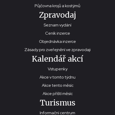
Půjčovna krojů a kostýmů
Zpravodaj
Seznam vydání
Ceník inzerce
Objednávka inzerce
Zásady pro zveřejnění ve zpravodaji
Kalendář akcí
Vstupenky
Akce v tomto týdnu
Akce tento měsíc
Akce příští měsíc
Turismus
Informační centrum