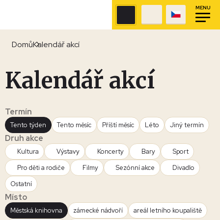
MENU
Domů
Kalendář akcí
Kalendář akcí
Termín
Tento týden
Tento měsíc
Příští měsíc
Léto
Jiný termín
Druh akce
Kultura
Výstavy
Koncerty
Bary
Sport
Pro děti a rodiče
Filmy
Sezónní akce
Divadlo
Ostatní
Místo
Městská knihovna
zámecké nádvoří
areál letního koupaliště