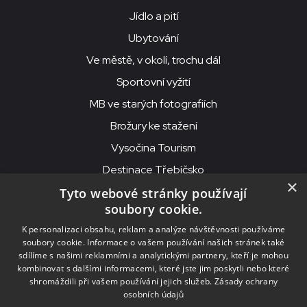
Jídlo a pití
Ubytování
Ve městě, v okolí, trochu dál
Sportovní vyžití
MB ve starých fotografiích
Brožury ke stažení
Vysočina Tourism
Destinace Třebíčsko
×
Tyto webové stránky používají
soubory cookie.
MKS Beseda, příspěvková organizace, Purcnerova 62, 676 02
K personalizaci obsahu, reklam a analýze návštěvnosti používáme
Moravské Budějovice
soubory cookie. Informace o vašem používání našich stránek také
IČO: 00091758, DIČ: CZ00091758, ID datové schránky: chjn2kd
sdílíme s našimi reklamními a analytickými partnery, kteří je mohou
kombinovat s dalšími informacemi, které jste jim poskytli nebo které
© 2026
MKS Beseda Mor. Budějovice
shromáždili při vašem používání jejich služeb.
Zásady ochrany
osobních údajů
Nastavení cookies