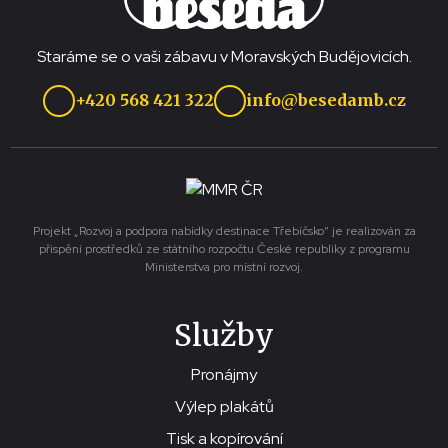
Staráme se o vaši zábavu v Moravských Budějovicích.
+420 568 421 322
info@besedamb.cz
Projekt „Rozvoj a podpora nabídky destinace Třebíčsko“ je realizován za
přispění prostředků ze státního rozpočtu České republiky z programu
Ministerstva pro místní rozvoj.
Služby
Pronájmy
Výlep plakátů
Tisk a kopírování