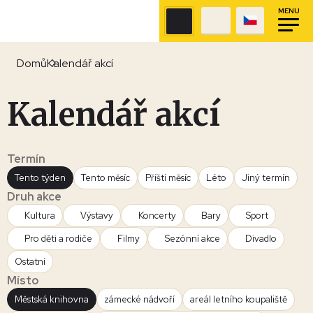
MENU
Domů
Kalendář akcí
Kalendář akcí
Termín
Tento týden
Tento měsíc
Příští měsíc
Léto
Jiný termín
Druh akce
Kultura
Výstavy
Koncerty
Bary
Sport
Pro děti a rodiče
Filmy
Sezónní akce
Divadlo
Ostatní
Místo
Městská knihovna
zámecké nádvoří
areál letního koupaliště