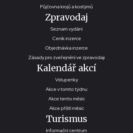
Půjčovna krojů a kostýmů
Zpravodaj
Seznam vydání
Ceník inzerce
Objednávka inzerce
Zásady pro zveřejnění ve zpravodaji
Kalendář akcí
Vstupenky
Akce v tomto týdnu
Akce tento měsíc
Akce příští měsíc
Turismus
Informační centrum