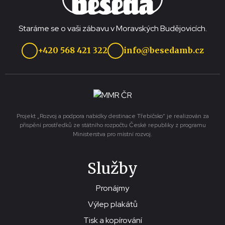
Staráme se o vaši zábavu v Moravských Budějovicích.
+420 568 421 322
info@besedamb.cz
Projekt „Rozvoj a podpora nabídky destinace Třebíčsko“ je realizován za
přispění prostředků ze státního rozpočtu České republiky z programu
Ministerstva pro místní rozvoj.
Služby
Pronájmy
Výlep plakátů
Tisk a kopírování