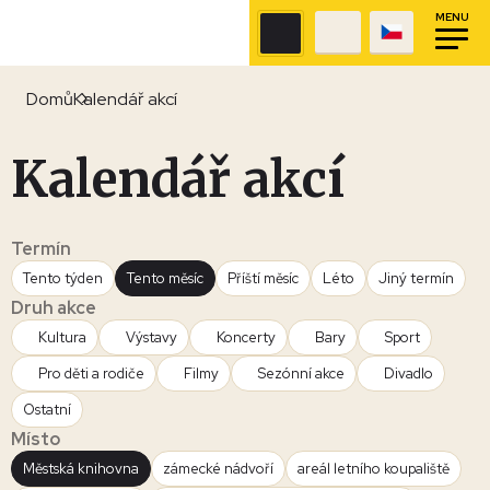
MENU
Domů
Kalendář akcí
Kalendář akcí
Termín
Tento týden
Tento měsíc
Příští měsíc
Léto
Jiný termín
Druh akce
Kultura
Výstavy
Koncerty
Bary
Sport
Pro děti a rodiče
Filmy
Sezónní akce
Divadlo
Ostatní
Místo
Městská knihovna
zámecké nádvoří
areál letního koupaliště