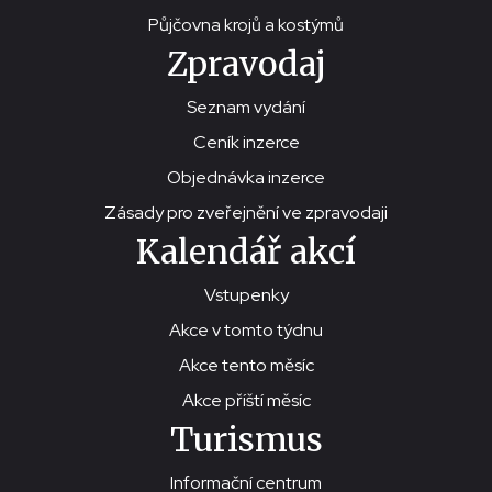
Půjčovna krojů a kostýmů
Zpravodaj
Seznam vydání
Ceník inzerce
Objednávka inzerce
Zásady pro zveřejnění ve zpravodaji
Kalendář akcí
Vstupenky
Akce v tomto týdnu
Akce tento měsíc
Akce příští měsíc
Turismus
Informační centrum