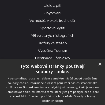
Jídlo a pití
Ubytování
Ve městě, v okolí, trochu dál
Sportovní vyžití
MB ve starých fotografiích
Brožury ke stažení
Vysočina Tourism
Destinace Třebíčsko
×
Tyto webové stránky používají
soubory cookie.
MKS Beseda, příspěvková organizace, Purcnerova 62, 676 02
K personalizaci obsahu, reklam a analýze návštěvnosti používáme
Moravské Budějovice
soubory cookie. Informace o vašem používání našich stránek také
IČO: 00091758, DIČ: CZ00091758, ID datové schránky: chjn2kd
sdílíme s našimi reklamními a analytickými partnery, kteří je mohou
kombinovat s dalšími informacemi, které jste jim poskytli nebo které
© 2026
MKS Beseda Mor. Budějovice
shromáždili při vašem používání jejich služeb.
Zásady ochrany
osobních údajů
Nastavení cookies