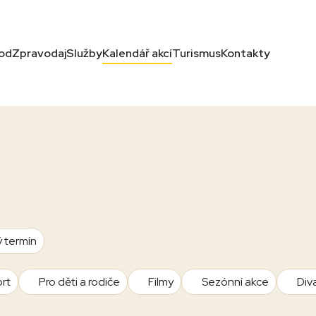
od
Zpravodaj
Služby
Kalendář akcí
Turismus
Kontakty
ý termín
rt
Pro děti a rodiče
Filmy
Sezónní akce
Div