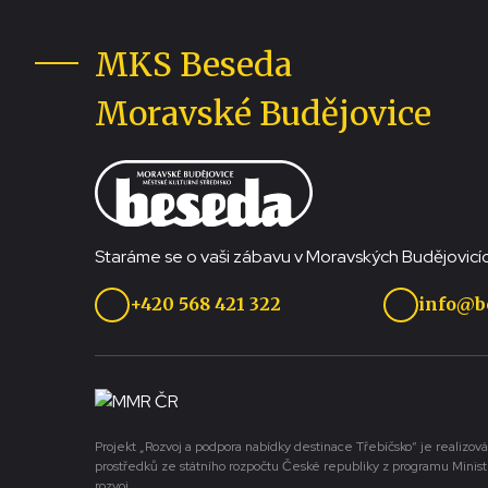
MKS Beseda
Moravské Budějovice
Staráme se o vaši zábavu v Moravských Budějovicíc
+420 568 421 322
info@b
Projekt „Rozvoj a podpora nabídky destinace Třebíčsko“ je realizová
prostředků ze státního rozpočtu České republiky z programu Minist
rozvoj.