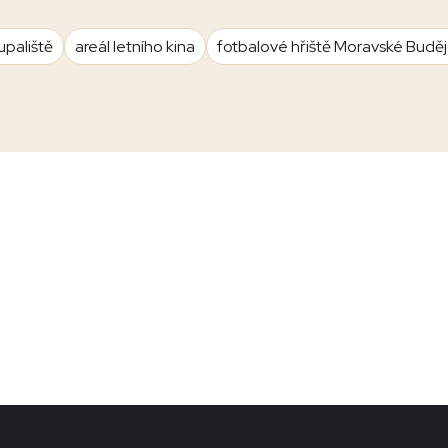
upaliště
areál letního kina
fotbalové hřiště Moravské Budě