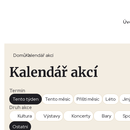
Úv
Domů
Kalendář akcí
Kalendář akcí
Termín
Tento týden
Tento měsíc
Příští měsíc
Léto
Jin
Druh akce
Kultura
Výstavy
Koncerty
Bary
Spo
Ostatní