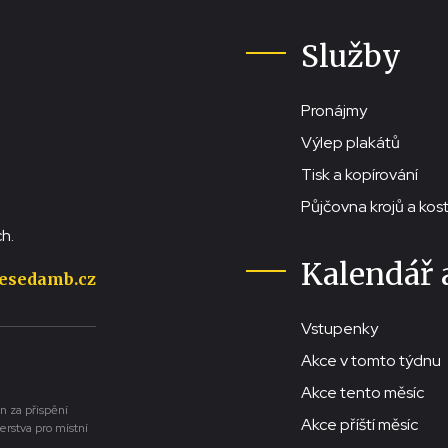
Služby
Pronájmy
Výlep plakátů
Tisk a kopírování
Půjčovna krojů a ko
h.
Kalendář 
esedamb.cz
Vstupenky
Akce v tomto týdnu
Akce tento měsíc
n za přispění
Akce příští měsíc
erstva pro místní