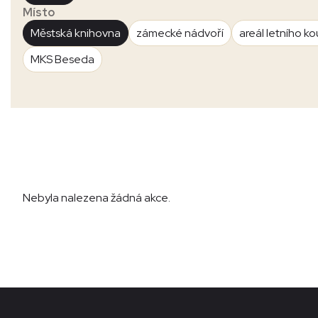
Místo
Městská knihovna
zámecké nádvoří
areál letního ko
MKS Beseda
Nebyla nalezena žádná akce.