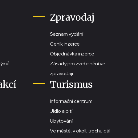
Zpravodaj
Seznam vydání
Ceník inzerce
Objednávka inzerce
stýmů
Zásady pro zveřejnění ve
zpravodaji
akcí
Turismus
Informační centrum
Jídlo a pití
Ubytování
Ve městě, v okolí, trochu dál