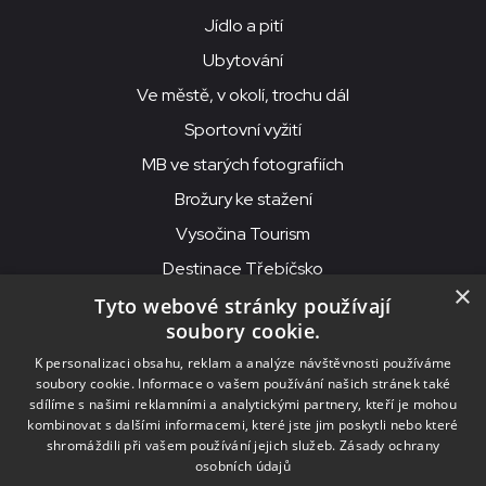
Jídlo a pití
Ubytování
Ve městě, v okolí, trochu dál
Sportovní vyžití
MB ve starých fotografiích
Brožury ke stažení
Vysočina Tourism
Destinace Třebíčsko
×
Tyto webové stránky používají
soubory cookie.
MKS Beseda, příspěvková organizace, Purcnerova 62, 676 02
K personalizaci obsahu, reklam a analýze návštěvnosti používáme
Moravské Budějovice
soubory cookie. Informace o vašem používání našich stránek také
IČO: 00091758, DIČ: CZ00091758, ID datové schránky: chjn2kd
sdílíme s našimi reklamními a analytickými partnery, kteří je mohou
kombinovat s dalšími informacemi, které jste jim poskytli nebo které
© 2026
MKS Beseda Mor. Budějovice
shromáždili při vašem používání jejich služeb.
Zásady ochrany
osobních údajů
Nastavení cookies