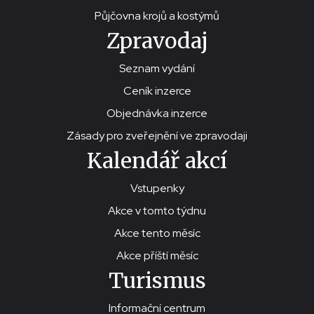
Půjčovna krojů a kostýmů
Zpravodaj
Seznam vydání
Ceník inzerce
Objednávka inzerce
Zásady pro zveřejnění ve zpravodaji
Kalendář akcí
Vstupenky
Akce v tomto týdnu
Akce tento měsíc
Akce příští měsíc
Turismus
Informační centrum