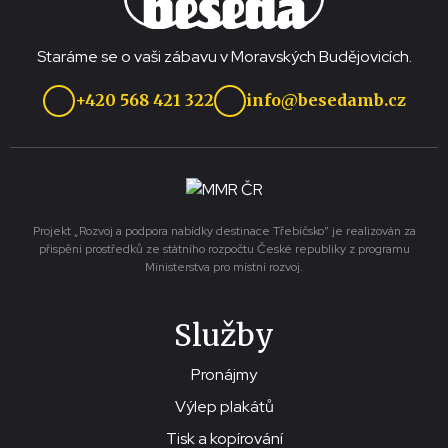
Staráme se o vaši zábavu v Moravských Budějovicích.
+420 568 421 322
info@besedamb.cz
Projekt „Rozvoj a podpora nabídky destinace Třebíčsko“ je realizován za
přispění prostředků ze státního rozpočtu České republiky z programu
Ministerstva pro místní rozvoj.
Služby
Pronájmy
Výlep plakátů
Tisk a kopírování