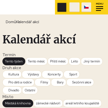
MENU
Domů
Kalendář akcí
Kalendář akcí
Termín
Tento týden
Tento měsíc
Příští měsíc
Léto
Jiný termín
Druh akce
Kultura
Výstavy
Koncerty
Sport
Pro děti a rodiče
Filmy
Bary
Sezónní akce
Divadlo
Ostatní
Místo
Městská knihovna
zámecké nádvoří
areál letního koupaliště