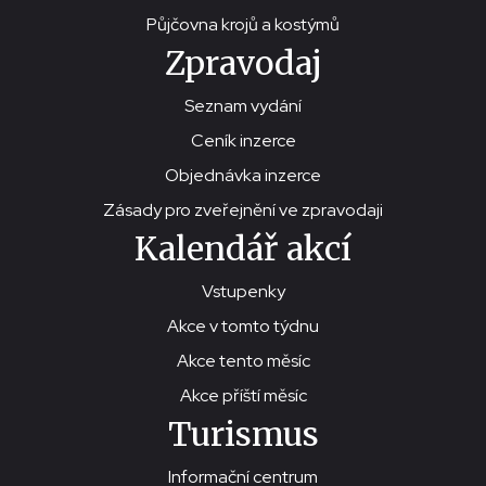
Půjčovna krojů a kostýmů
Zpravodaj
Seznam vydání
Ceník inzerce
Objednávka inzerce
Zásady pro zveřejnění ve zpravodaji
Kalendář akcí
Vstupenky
Akce v tomto týdnu
Akce tento měsíc
Akce příští měsíc
Turismus
Informační centrum