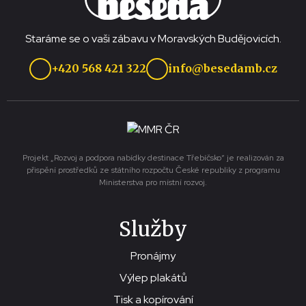
Staráme se o vaši zábavu v Moravských Budějovicích.
+420 568 421 322
info@besedamb.cz
Projekt „Rozvoj a podpora nabídky destinace Třebíčsko“ je realizován za
přispění prostředků ze státního rozpočtu České republiky z programu
Ministerstva pro místní rozvoj.
Služby
Pronájmy
Výlep plakátů
Tisk a kopírování