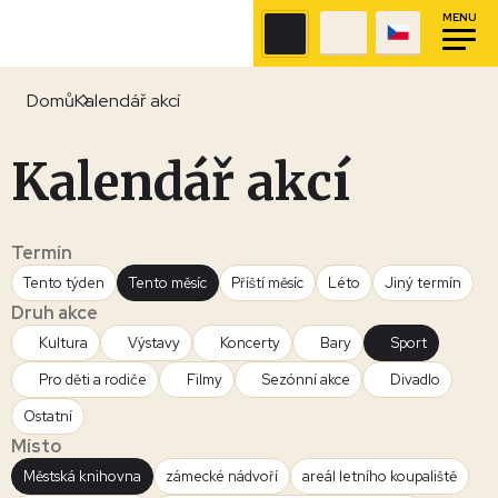
MENU
Domů
Kalendář akcí
Kalendář akcí
Termín
Tento týden
Tento měsíc
Příští měsíc
Léto
Jiný termín
Druh akce
Kultura
Výstavy
Koncerty
Bary
Sport
Pro děti a rodiče
Filmy
Sezónní akce
Divadlo
Ostatní
Místo
Městská knihovna
zámecké nádvoří
areál letního koupaliště