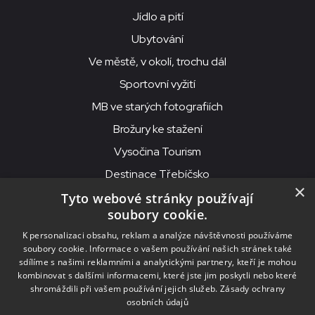
Jídlo a pití
Ubytování
Ve městě, v okolí, trochu dál
Sportovní vyžití
MB ve starých fotografiích
Brožury ke stažení
Vysočina Tourism
Destinace Třebíčsko
×
Tyto webové stránky používají
soubory cookie.
MKS Beseda, příspěvková organizace, Purcnerova 62, 676 02
K personalizaci obsahu, reklam a analýze návštěvnosti používáme
Moravské Budějovice
soubory cookie. Informace o vašem používání našich stránek také
IČO: 00091758, DIČ: CZ00091758, ID datové schránky: chjn2kd
sdílíme s našimi reklamními a analytickými partnery, kteří je mohou
kombinovat s dalšími informacemi, které jste jim poskytli nebo které
© 2026
MKS Beseda Mor. Budějovice
shromáždili při vašem používání jejich služeb.
Zásady ochrany
osobních údajů
Nastavení cookies