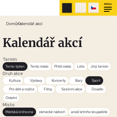
MENU
Domů
Kalendář akcí
Kalendář akcí
Termín
Tento týden
Tento měsíc
Příští měsíc
Léto
Jiný termín
Druh akce
Kultura
Výstavy
Koncerty
Bary
Sport
Pro děti a rodiče
Filmy
Sezónní akce
Divadlo
Ostatní
Místo
Městská knihovna
zámecké nádvoří
areál letního koupaliště