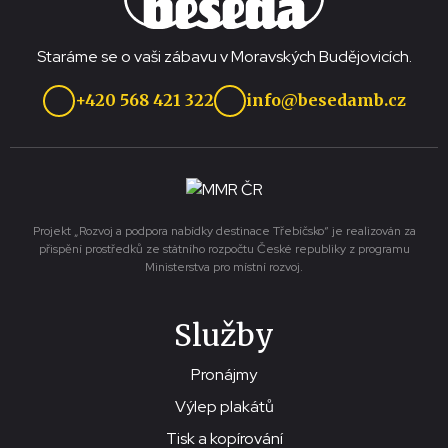
Staráme se o vaši zábavu v Moravských Budějovicích.
+420 568 421 322
info@besedamb.cz
Projekt „Rozvoj a podpora nabídky destinace Třebíčsko“ je realizován za
přispění prostředků ze státního rozpočtu České republiky z programu
Ministerstva pro místní rozvoj.
Služby
Pronájmy
Výlep plakátů
Tisk a kopírování