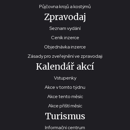
Půjčovna krojů a kostýmů
Zpravodaj
Seznam vydání
Ceník inzerce
Objednávka inzerce
Zásady pro zveřejnění ve zpravodaji
Kalendář akcí
Vstupenky
Akce v tomto týdnu
Akce tento měsíc
Akce příští měsíc
Turismus
Informační centrum