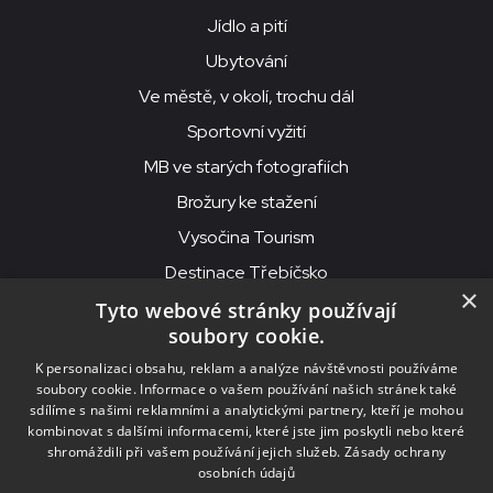
Jídlo a pití
Ubytování
Ve městě, v okolí, trochu dál
Sportovní vyžití
MB ve starých fotografiích
Brožury ke stažení
Vysočina Tourism
Destinace Třebíčsko
×
Tyto webové stránky používají
soubory cookie.
MKS Beseda, příspěvková organizace, Purcnerova 62, 676 02
K personalizaci obsahu, reklam a analýze návštěvnosti používáme
Moravské Budějovice
soubory cookie. Informace o vašem používání našich stránek také
IČO: 00091758, DIČ: CZ00091758, ID datové schránky: chjn2kd
sdílíme s našimi reklamními a analytickými partnery, kteří je mohou
kombinovat s dalšími informacemi, které jste jim poskytli nebo které
© 2026
MKS Beseda Mor. Budějovice
shromáždili při vašem používání jejich služeb.
Zásady ochrany
osobních údajů
Nastavení cookies