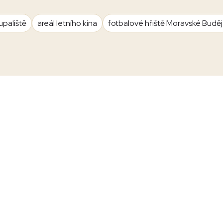
upaliště
areál letního kina
fotbalové hřiště Moravské Budě