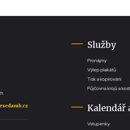
Služby
Pronájmy
Výlep plakátů
Tisk a kopírování
Půjčovna krojů a ko
h.
Kalendář 
esedamb.cz
Vstupenky