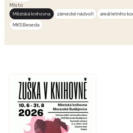
Místo
Městská knihovna
zámecké nádvoří
areál letního ko
MKS Beseda