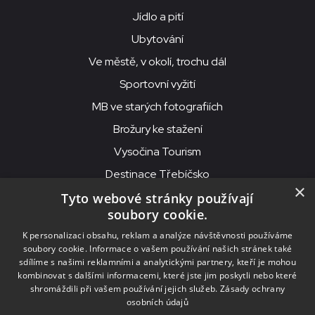
Jídlo a pití
Ubytování
Ve městě, v okolí, trochu dál
Sportovní vyžití
MB ve starých fotografiích
Brožury ke stažení
Vysočina Tourism
Destinace Třebíčsko
×
Tyto webové stránky používají
soubory cookie.
MKS Beseda, příspěvková organizace, Purcnerova 62, 676 02
K personalizaci obsahu, reklam a analýze návštěvnosti používáme
Moravské Budějovice
soubory cookie. Informace o vašem používání našich stránek také
IČO: 00091758, DIČ: CZ00091758, ID datové schránky: chjn2kd
sdílíme s našimi reklamními a analytickými partnery, kteří je mohou
kombinovat s dalšími informacemi, které jste jim poskytli nebo které
© 2026
MKS Beseda Mor. Budějovice
shromáždili při vašem používání jejich služeb.
Zásady ochrany
osobních údajů
Nastavení cookies