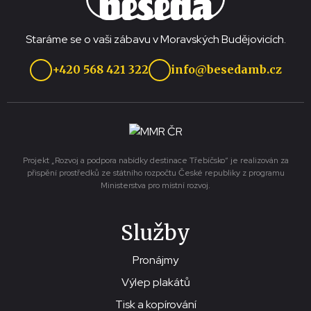
Staráme se o vaši zábavu v Moravských Budějovicích.
+420 568 421 322
info@besedamb.cz
Projekt „Rozvoj a podpora nabídky destinace Třebíčsko“ je realizován za
přispění prostředků ze státního rozpočtu České republiky z programu
Ministerstva pro místní rozvoj.
Služby
Pronájmy
Výlep plakátů
Tisk a kopírování