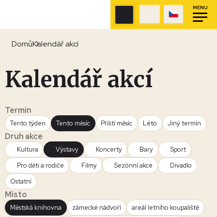
MENU
Domů
Kalendář akcí
Kalendář akcí
Termín
Tento týden
Tento měsíc
Příští měsíc
Léto
Jiný termín
Druh akce
Kultura
Výstavy
Koncerty
Bary
Sport
Pro děti a rodiče
Filmy
Sezónní akce
Divadlo
Ostatní
Místo
Městská knihovna
zámecké nádvoří
areál letního koupaliště