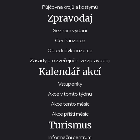
Půjčovna krojů a kostýmů
Zpravodaj
Seznam vydání
Ceník inzerce
Objednávka inzerce
Zásady pro zveřejnění ve zpravodaji
Kalendář akcí
Vstupenky
Akce v tomto týdnu
Akce tento měsíc
Akce příští měsíc
Turismus
Informační centrum