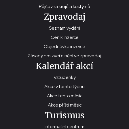
Půjčovna krojů a kostýmů
Zpravodaj
Seznam vydání
Ceník inzerce
Objednávka inzerce
Zásady pro zveřejnění ve zpravodaji
Kalendář akcí
Vstupenky
Akce v tomto týdnu
Akce tento měsíc
Akce příští měsíc
Turismus
Informační centrum