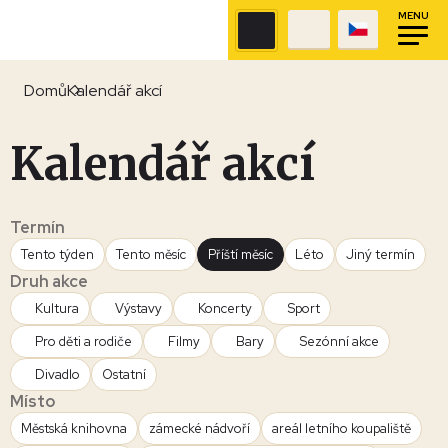
MENU
Domů
Kalendář akcí
Kalendář akcí
Termín
Tento týden
Tento měsíc
Příští měsíc
Léto
Jiný termín
Druh akce
Kultura
Výstavy
Koncerty
Sport
Pro děti a rodiče
Filmy
Bary
Sezónní akce
Divadlo
Ostatní
Místo
Městská knihovna
zámecké nádvoří
areál letního koupaliště