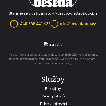
Staráme se o vaši zábavu v Moravských Budějovicích.
+420 568 421 322
info@besedamb.cz
Projekt „Rozvoj a podpora nabídky destinace Třebíčsko“ je realizován za
přispění prostředků ze státního rozpočtu České republiky z programu
Ministerstva pro místní rozvoj.
Služby
Pronájmy
Výlep plakátů
Tisk a kopírování