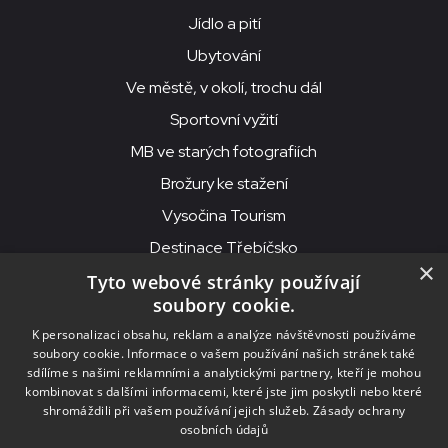
Jídlo a pití
Ubytování
Ve městě, v okolí, trochu dál
Sportovní vyžití
MB ve starých fotografiích
Brožury ke stažení
Vysočina Tourism
Destinace Třebíčsko
×
Tyto webové stránky používají
soubory cookie.
MKS Beseda, příspěvková organizace, Purcnerova 62, 676 02
K personalizaci obsahu, reklam a analýze návštěvnosti používáme
Moravské Budějovice
soubory cookie. Informace o vašem používání našich stránek také
IČO: 00091758, DIČ: CZ00091758, ID datové schránky: chjn2kd
sdílíme s našimi reklamními a analytickými partnery, kteří je mohou
kombinovat s dalšími informacemi, které jste jim poskytli nebo které
© 2026
MKS Beseda Mor. Budějovice
shromáždili při vašem používání jejich služeb.
Zásady ochrany
osobních údajů
Nastavení cookies