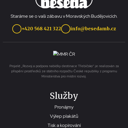
Staráme se o vaši zábavu v Moravských Budějovicích.
+420 568 421 322
info@besedamb.cz
Projekt „Rozvoj a podpora nabídky destinace Třebíčsko“ je realizován za
přispění prostředků ze státního rozpočtu České republiky z programu
Ministerstva pro místní rozvoj.
Služby
Pronájmy
Výlep plakátů
Tisk a kopírování