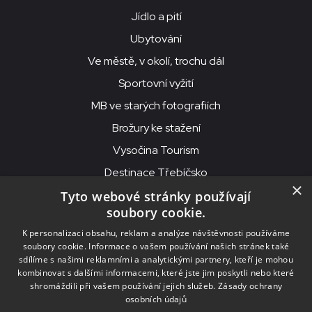
Jídlo a pití
Ubytování
Ve městě, v okolí, trochu dál
Sportovní vyžití
MB ve starých fotografiích
Brožury ke stažení
Vysočina Tourism
Destinace Třebíčsko
×
Tyto webové stránky používají
soubory cookie.
MKS Beseda, příspěvková organizace, Purcnerova 62, 676 02
K personalizaci obsahu, reklam a analýze návštěvnosti používáme
Moravské Budějovice
soubory cookie. Informace o vašem používání našich stránek také
IČO: 00091758, DIČ: CZ00091758, ID datové schránky: chjn2kd
sdílíme s našimi reklamními a analytickými partnery, kteří je mohou
kombinovat s dalšími informacemi, které jste jim poskytli nebo které
© 2026
MKS Beseda Mor. Budějovice
shromáždili při vašem používání jejich služeb.
Zásady ochrany
osobních údajů
Nastavení cookies