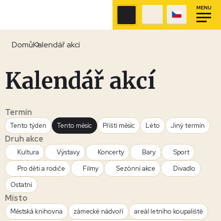
MENU
Domů
Kalendář akcí
Kalendář akcí
Termín
Tento týden
Tento měsíc
Příští měsíc
Léto
Jiný termín
Druh akce
Kultura
Výstavy
Koncerty
Bary
Sport
Pro děti a rodiče
Filmy
Sezónní akce
Divadlo
Ostatní
Místo
Městská knihovna
zámecké nádvoří
areál letního koupaliště