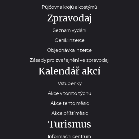
Půjčovna krojů a kostýmů
Zpravodaj
Seznam vydání
Ceník inzerce
Objednávka inzerce
Zásady pro zveřejnění ve zpravodaji
Kalendář akcí
Vstupenky
Akce v tomto týdnu
Akce tento měsíc
Akce příští měsíc
Turismus
Informační centrum