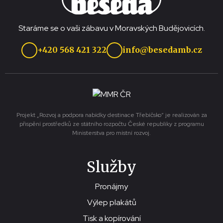
Staráme se o vaši zábavu v Moravských Budějovicích.
+420 568 421 322
info@besedamb.cz
Projekt „Rozvoj a podpora nabídky destinace Třebíčsko“ je realizován za
přispění prostředků ze státního rozpočtu České republiky z programu
Ministerstva pro místní rozvoj.
Služby
Pronájmy
Výlep plakátů
Tisk a kopírování