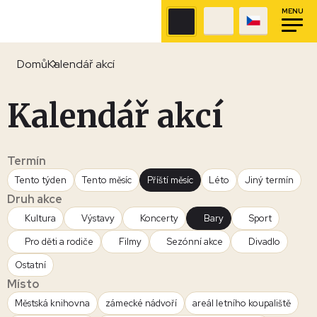
MENU
Domů
Kalendář akcí
Kalendář akcí
Termín
Tento týden
Tento měsíc
Příští měsíc
Léto
Jiný termín
Druh akce
Kultura
Výstavy
Koncerty
Bary
Sport
Pro děti a rodiče
Filmy
Sezónní akce
Divadlo
Ostatní
Místo
Městská knihovna
zámecké nádvoří
areál letního koupaliště