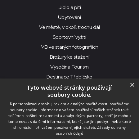
Jídlo a pití
Ubytování
Ve městě, v okolí, trochu dál
Sportovní vyžití
MB ve starých fotografiích
Brožury ke stažení
Vysočina Tourism
Destinace Třebíčsko
×
Tyto webové stránky používají
soubory cookie.
MKS Beseda, příspěvková organizace, Purcnerova 62, 676 02
K personalizaci obsahu, reklam a analýze návštěvnosti používáme
Moravské Budějovice
soubory cookie. Informace o vašem používání našich stránek také
IČO: 00091758, DIČ: CZ00091758, ID datové schránky: chjn2kd
sdílíme s našimi reklamními a analytickými partnery, kteří je mohou
kombinovat s dalšími informacemi, které jste jim poskytli nebo které
© 2026
MKS Beseda Mor. Budějovice
shromáždili při vašem používání jejich služeb.
Zásady ochrany
osobních údajů
Nastavení cookies