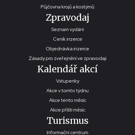
Půjčovna krojů a kostýmů
Zpravodaj
Seznam vydání
Ceník inzerce
Objednávka inzerce
Zásady pro zveřejnění ve zpravodaji
Kalendář akcí
Vstupenky
Akce v tomto týdnu
Akce tento měsíc
Akce příští měsíc
Turismus
Informační centrum