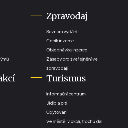
Zpravodaj
Seznam vydání
Ceník inzerce
Objednávka inzerce
stýmů
Zásady pro zveřejnění ve
zpravodaji
akcí
Turismus
Informační centrum
Jídlo a pití
Ubytování
Ve městě, v okolí, trochu dál