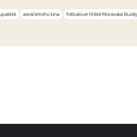
upaliště
areál letního kina
fotbalové hřiště Moravské Budě