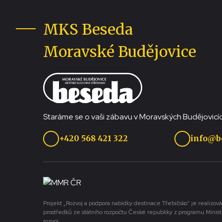
MKS Beseda
Moravské Budějovice
Staráme se o vaši zábavu v Moravských Budějovicíc
+420 568 421 322
info@b
Projekt „Rozvoj a podpora nabídky destinace Třebíčsko“ je realizová
prostředků ze státního rozpočtu České republiky z programu Minist
rozvoj.