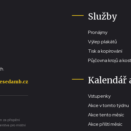
Služby
Pronájmy
Výlep plakátů
Tisk a kopírování
Půjčovna krojů a ko
h.
Kalendář 
esedamb.cz
Vstupenky
Akce v tomto týdnu
Akce tento měsíc
n za přispění
Akce příští měsíc
erstva pro místní