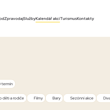
od
Zpravodaj
Služby
Kalendář akcí
Turismus
Kontakty
ý termín
o děti a rodiče
Filmy
Bary
Sezónní akce
Div