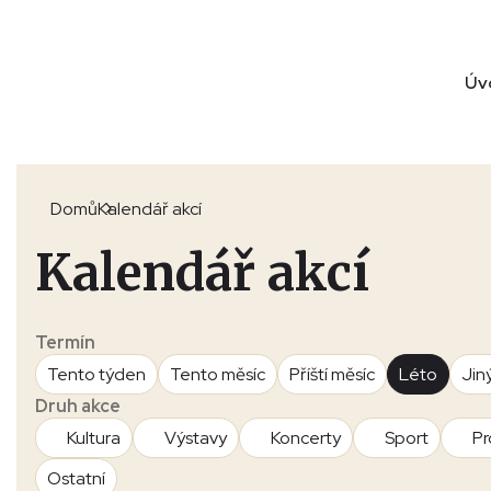
Úv
Domů
Kalendář akcí
Kalendář akcí
Termín
Tento týden
Tento měsíc
Příští měsíc
Léto
Jin
Druh akce
Kultura
Výstavy
Koncerty
Sport
Pr
Ostatní