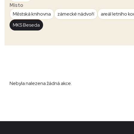
Místo
Městská knihovna
zámecké nádvoří
areál letního ko
MKS Beseda
Nebyla nalezena žádná akce.