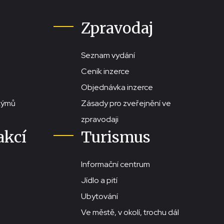
Zpravodaj
Seznam vydání
Ceník inzerce
Objednávka inzerce
stýmů
Zásady pro zveřejnění ve
zpravodaji
akcí
Turismus
Informační centrum
Jídlo a pití
Ubytování
Ve městě, v okolí, trochu dál