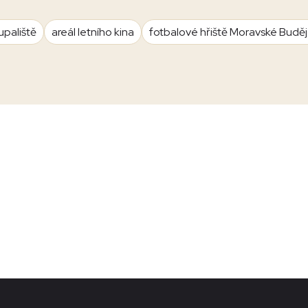
upaliště
areál letního kina
fotbalové hřiště Moravské Budě