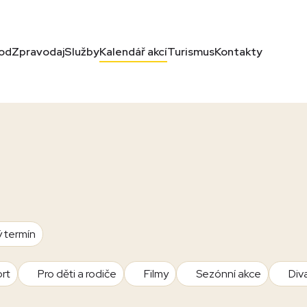
od
Zpravodaj
Služby
Kalendář akcí
Turismus
Kontakty
ý termín
rt
Pro děti a rodiče
Filmy
Sezónní akce
Div