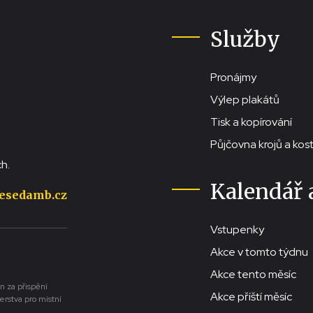
Služby
Pronájmy
Výlep plakátů
Tisk a kopírování
Půjčovna krojů a ko
h.
Kalendář 
esedamb.cz
Vstupenky
Akce v tomto týdnu
Akce tento měsíc
n za přispění
Akce příští měsíc
erstva pro místní