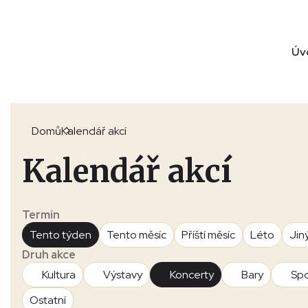
Úv
Domů
Kalendář akcí
Kalendář akcí
Termín
Tento týden
Tento měsíc
Příští měsíc
Léto
Jin
Druh akce
Kultura
Výstavy
Koncerty
Bary
Spo
Ostatní