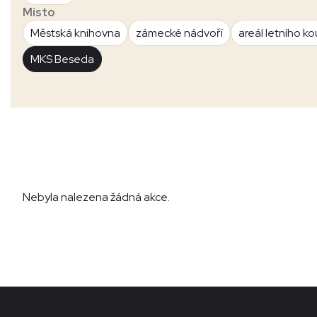
Místo
Městská knihovna
zámecké nádvoří
areál letního ko
MKS Beseda
Nebyla nalezena žádná akce.