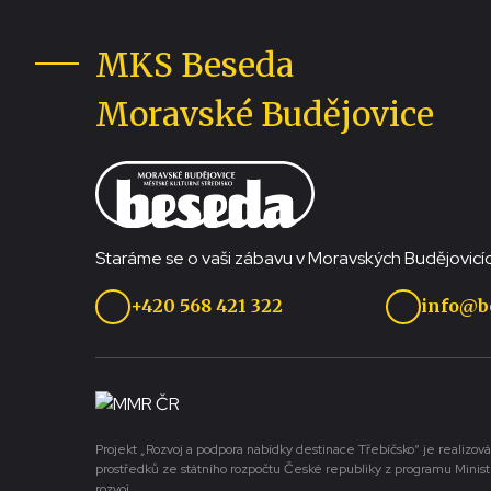
MKS Beseda
Moravské Budějovice
Staráme se o vaši zábavu v Moravských Budějovicíc
+420 568 421 322
info@b
Projekt „Rozvoj a podpora nabídky destinace Třebíčsko“ je realizová
prostředků ze státního rozpočtu České republiky z programu Minist
rozvoj.