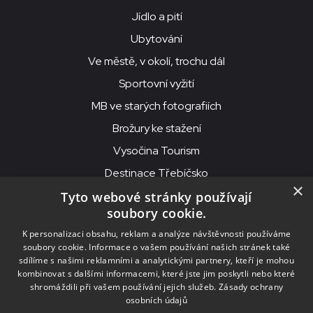
Jídlo a pití
Ubytování
Ve městě, v okolí, trochu dál
Sportovní vyžití
MB ve starých fotografiích
Brožury ke stažení
Vysočina Tourism
Destinace Třebíčsko
×
Tyto webové stránky používají
soubory cookie.
MKS Beseda, příspěvková organizace, Purcnerova 62, 676 02
K personalizaci obsahu, reklam a analýze návštěvnosti používáme
Moravské Budějovice
soubory cookie. Informace o vašem používání našich stránek také
IČO: 00091758, DIČ: CZ00091758, ID datové schránky: chjn2kd
sdílíme s našimi reklamními a analytickými partnery, kteří je mohou
kombinovat s dalšími informacemi, které jste jim poskytli nebo které
© 2026
MKS Beseda Mor. Budějovice
shromáždili při vašem používání jejich služeb.
Zásady ochrany
osobních údajů
Nastavení cookies