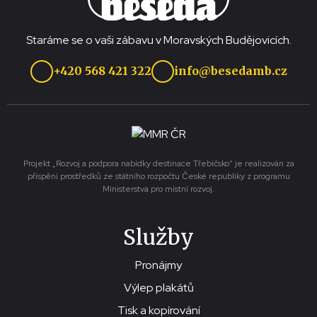
Staráme se o vaši zábavu v Moravských Budějovicích.
+420 568 421 322
info@besedamb.cz
Projekt „Rozvoj a podpora nabídky destinace Třebíčsko“ je realizován za
přispění prostředků ze státního rozpočtu České republiky z programu
Ministerstva pro místní rozvoj.
Služby
Pronájmy
Výlep plakátů
Tisk a kopírování