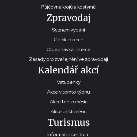
Půjčovna krojů a kostýmů
Zpravodaj
Seznam vydání
Ceník inzerce
Objednávka inzerce
Zásady pro zveřejnění ve zpravodaji
Kalendář akcí
Vstupenky
Akce v tomto týdnu
Akce tento měsíc
Akce příští měsíc
Turismus
Informační centrum