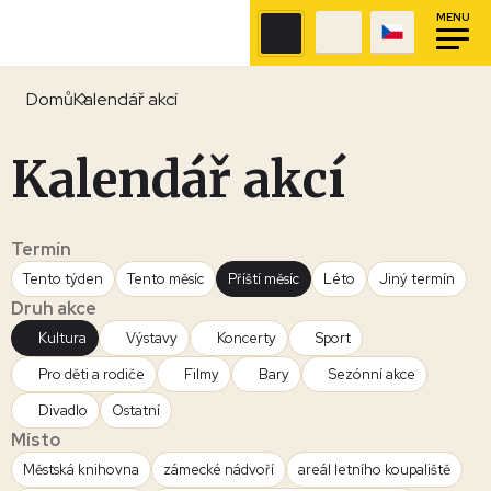
MENU
Domů
Kalendář akcí
Kalendář akcí
Termín
Tento týden
Tento měsíc
Příští měsíc
Léto
Jiný termín
Druh akce
Kultura
Výstavy
Koncerty
Sport
Pro děti a rodiče
Filmy
Bary
Sezónní akce
Divadlo
Ostatní
Místo
Městská knihovna
zámecké nádvoří
areál letního koupaliště