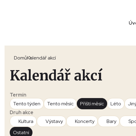
Úv
Domů
Kalendář akcí
Kalendář akcí
Termín
Tento týden
Tento měsíc
Příští měsíc
Léto
Jin
Druh akce
Kultura
Výstavy
Koncerty
Bary
Spo
Ostatní