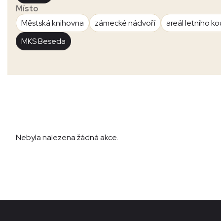
Místo
Městská knihovna
zámecké nádvoří
areál letního ko
MKS Beseda
Nebyla nalezena žádná akce.