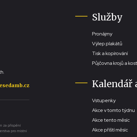
Služby
Pronájmy
Výlep plakátů
Tisk a kopírování
Půjčovna krojů a ko
h.
Kalendář 
esedamb.cz
Vstupenky
Akce v tomto týdnu
Akce tento měsíc
n za přispění
Akce příští měsíc
erstva pro místní