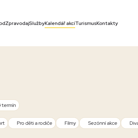
od
Zpravodaj
Služby
Kalendář akcí
Turismus
Kontakty
ý termín
rt
Pro děti a rodiče
Filmy
Sezónní akce
Div