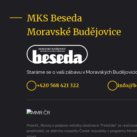
MKS Beseda
Moravské Budějovice
Staráme se o vaši zábavu v Moravských Budějovicíc
+420 568 421 322
info@b
Projekt „Rozvoj a podpora nabídky destinace Třebíčsko“ je realizová
prostředků ze státního rozpočtu České republiky z programu Minist
rozvoj.