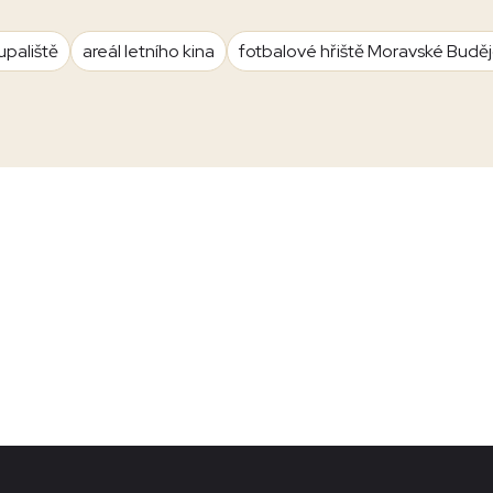
upaliště
areál letního kina
fotbalové hřiště Moravské Budě