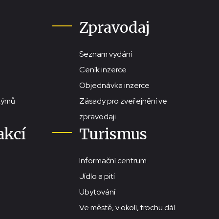
Zpravodaj
Seznam vydání
Ceník inzerce
Objednávka inzerce
stýmů
Zásady pro zveřejnění ve
zpravodaji
akcí
Turismus
Informační centrum
Jídlo a pití
Ubytování
Ve městě, v okolí, trochu dál