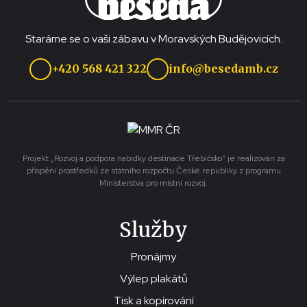
Staráme se o vaši zábavu v Moravských Budějovicích.
+420 568 421 322
info@besedamb.cz
Projekt „Rozvoj a podpora nabídky destinace Třebíčsko“ je realizován za
přispění prostředků ze státního rozpočtu České republiky z programu
Ministerstva pro místní rozvoj.
Služby
Pronájmy
Výlep plakátů
Tisk a kopírování