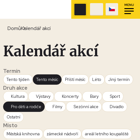
MENU
Domů
Kalendář akcí
Kalendář akcí
Termín
Tento týden
Tento měsíc
Příští měsíc
Léto
Jiný termín
Druh akce
Kultura
Výstavy
Koncerty
Bary
Sport
Pro děti a rodiče
Filmy
Sezónní akce
Divadlo
Ostatní
Místo
Městská knihovna
zámecké nádvoří
areál letního koupaliště