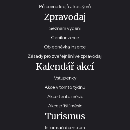
Půjčovna krojů a kostýmů
Zpravodaj
Seznam vydání
Ceník inzerce
Objednávka inzerce
Zásady pro zveřejnění ve zpravodaji
Kalendář akcí
Vstupenky
Akce v tomto týdnu
Akce tento měsíc
Akce příští měsíc
Turismus
Informační centrum