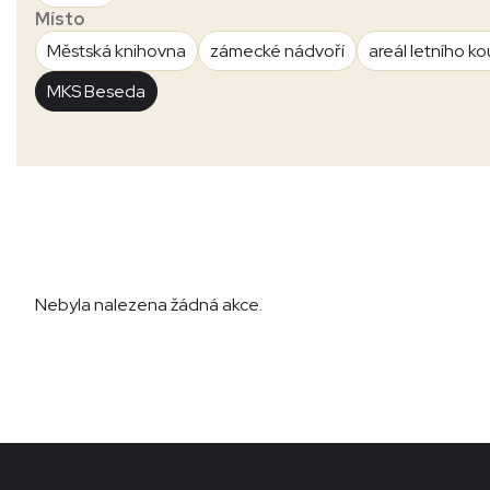
Místo
Městská knihovna
zámecké nádvoří
areál letního ko
MKS Beseda
Nebyla nalezena žádná akce.