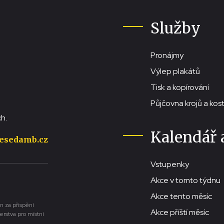
Služby
Pronájmy
Výlep plakátů
Tisk a kopírování
Půjčovna krojů a ko
h.
Kalendář 
esedamb.cz
Vstupenky
Akce v tomto týdnu
Akce tento měsíc
n za přispění
Akce příští měsíc
erstva pro místní