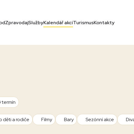
od
Zpravodaj
Služby
Kalendář akcí
Turismus
Kontakty
ý termín
o děti a rodiče
Filmy
Bary
Sezónní akce
Div