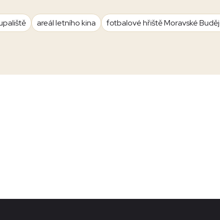
upaliště
areál letního kina
fotbalové hřiště Moravské Budě