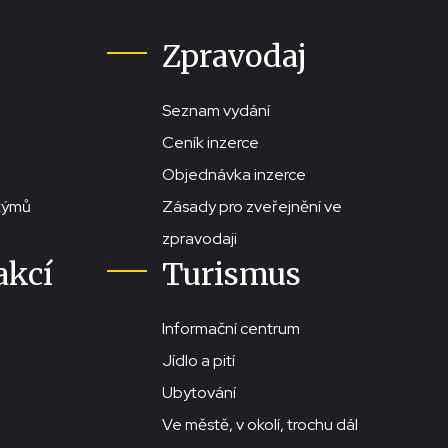
Zpravodaj
Seznam vydání
Ceník inzerce
Objednávka inzerce
stýmů
Zásady pro zveřejnění ve
zpravodaji
akcí
Turismus
Informační centrum
Jídlo a pití
Ubytování
Ve městě, v okolí, trochu dál