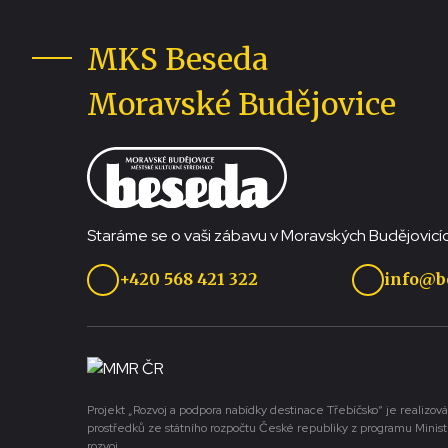
MKS Beseda
Moravské Budějovice
Staráme se o vaši zábavu v Moravských Budějovicíc
+420 568 421 322
info@b
Projekt „Rozvoj a podpora nabídky destinace Třebíčsko“ je realizová
prostředků ze státního rozpočtu České republiky z programu Minist
rozvoj.