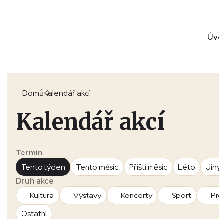
Úv
Domů
Kalendář akcí
Kalendář akcí
Termín
Tento týden
Tento měsíc
Příští měsíc
Léto
Jin
Druh akce
Kultura
Výstavy
Koncerty
Sport
Pr
Ostatní