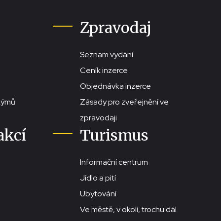
Zpravodaj
Seznam vydání
Ceník inzerce
Objednávka inzerce
stýmů
Zásady pro zveřejnění ve
zpravodaji
akcí
Turismus
Informační centrum
Jídlo a pití
Ubytování
Ve městě, v okolí, trochu dál