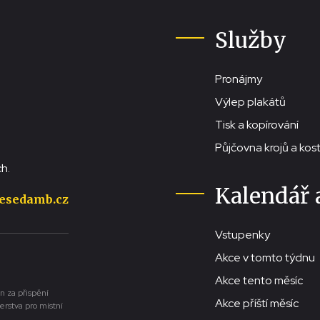
Služby
Pronájmy
Výlep plakátů
Tisk a kopírování
Půjčovna krojů a ko
h.
Kalendář 
esedamb.cz
Vstupenky
Akce v tomto týdnu
Akce tento měsíc
n za přispění
Akce příští měsíc
erstva pro místní