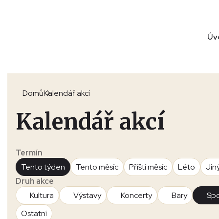
Úv
Domů
Kalendář akcí
Kalendář akcí
Termín
Tento týden
Tento měsíc
Příští měsíc
Léto
Jin
Druh akce
Kultura
Výstavy
Koncerty
Bary
Spo
Ostatní