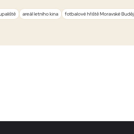
upaliště
areál letního kina
fotbalové hřiště Moravské Budě