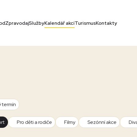
od
Zpravodaj
Služby
Kalendář akcí
Turismus
Kontakty
ý termín
rt
Pro děti a rodiče
Filmy
Sezónní akce
Div