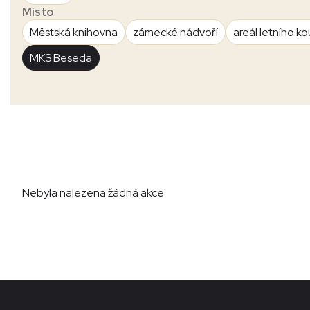
Místo
Městská knihovna
zámecké nádvoří
areál letního ko
MKS Beseda
Nebyla nalezena žádná akce.