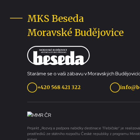
MKS Beseda
Moravské Budějovice
Staráme se o vaši zábavu v Moravských Budějovicíc
+420 568 421 322
info@b
Projekt „Rozvoj a podpora nabídky destinace Třebíčsko“ je realizová
prostředků ze státního rozpočtu České republiky z programu Minist
rozvoj.