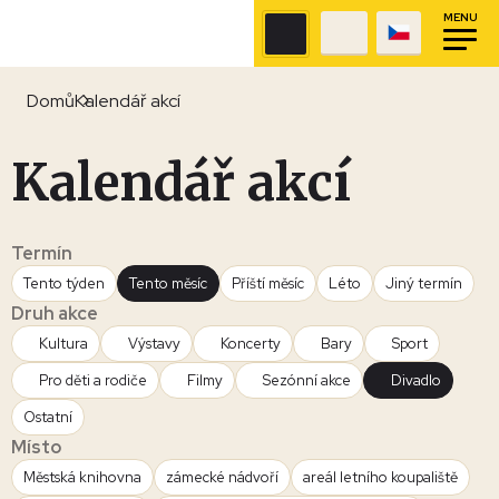
MENU
Domů
Kalendář akcí
Kalendář akcí
Termín
Tento týden
Tento měsíc
Příští měsíc
Léto
Jiný termín
Druh akce
Kultura
Výstavy
Koncerty
Bary
Sport
Pro děti a rodiče
Filmy
Sezónní akce
Divadlo
Ostatní
Místo
Městská knihovna
zámecké nádvoří
areál letního koupaliště