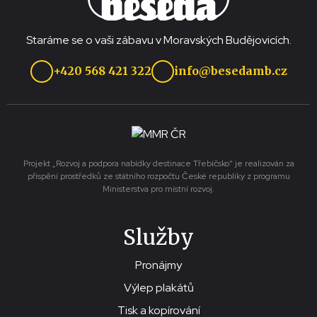
Staráme se o vaši zábavu v Moravských Budějovicích.
+420 568 421 322
info@besedamb.cz
Projekt „Rozvoj a podpora nabídky destinace Třebíčsko“ je realizován za
přispění prostředků ze státního rozpočtu České republiky z programu
Ministerstva pro místní rozvoj.
Služby
Pronájmy
Výlep plakátů
Tisk a kopírování