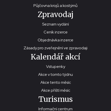
Půjčovna krojů a kostýmů
Zpravodaj
Seznam vydání
Ceník inzerce
Objednávka inzerce
Zásady pro zveřejnění ve zpravodaji
Kalendář akcí
Vstupenky
Akce v tomto týdnu
Akce tento měsíc
Akce příští měsíc
Turismus
Informační centrum