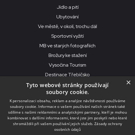
Jídlo a pití
Ubytování
Ve městě, v okolí, trochu dál
Sportovní vyžití
MB ve starých fotografiích
Brožury ke stažení
Vysočina Tourism
Destinace Třebíčsko
×
Tyto webové stránky používají
soubory cookie.
MKS Beseda, příspěvková organizace, Purcnerova 62, 676 02
K personalizaci obsahu, reklam a analýze návštěvnosti používáme
Moravské Budějovice
soubory cookie. Informace o vašem používání našich stránek také
IČO: 00091758, DIČ: CZ00091758, ID datové schránky: chjn2kd
sdílíme s našimi reklamními a analytickými partnery, kteří je mohou
kombinovat s dalšími informacemi, které jste jim poskytli nebo které
© 2026
MKS Beseda Mor. Budějovice
shromáždili při vašem používání jejich služeb.
Zásady ochrany
osobních údajů
Nastavení cookies