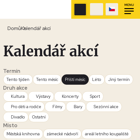
MENU
Domů
Kalendář akcí
Kalendář akcí
Termín
Tento týden
Tento měsíc
Příští měsíc
Léto
Jiný termín
Druh akce
Kultura
Výstavy
Koncerty
Sport
Pro děti a rodiče
Filmy
Bary
Sezónní akce
Divadlo
Ostatní
Místo
Městská knihovna
zámecké nádvoří
areál letního koupaliště