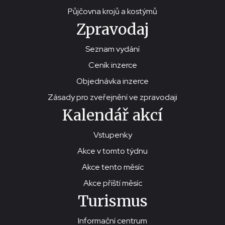
Půjčovna krojů a kostýmů
Zpravodaj
Seznam vydání
Ceník inzerce
Objednávka inzerce
Zásady pro zveřejnění ve zpravodaji
Kalendář akcí
Vstupenky
Akce v tomto týdnu
Akce tento měsíc
Akce příští měsíc
Turismus
Informační centrum