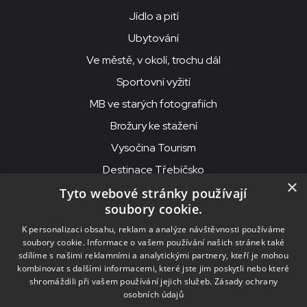
Jídlo a pití
Ubytování
Ve městě, v okolí, trochu dál
Sportovní vyžití
MB ve starých fotografiích
Brožury ke stažení
Vysočina Tourism
Destinace Třebíčsko
×
Tyto webové stránky používají
soubory cookie.
MKS Beseda, příspěvková organizace, Purcnerova 62, 676 02
K personalizaci obsahu, reklam a analýze návštěvnosti používáme
Moravské Budějovice
soubory cookie. Informace o vašem používání našich stránek také
IČO: 00091758, DIČ: CZ00091758, ID datové schránky: chjn2kd
sdílíme s našimi reklamními a analytickými partnery, kteří je mohou
kombinovat s dalšími informacemi, které jste jim poskytli nebo které
© 2026
MKS Beseda Mor. Budějovice
shromáždili při vašem používání jejich služeb.
Zásady ochrany
osobních údajů
Nastavení cookies