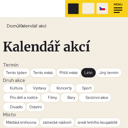
MENU
Domů
Kalendář akcí
Kalendář akcí
Termín
Tento týden
Tento měsíc
Příští měsíc
Léto
Jiný termín
Druh akce
Kultura
Výstavy
Koncerty
Sport
Pro děti a rodiče
Filmy
Bary
Sezónní akce
Divadlo
Ostatní
Místo
Městská knihovna
zámecké nádvoří
areál letního koupaliště