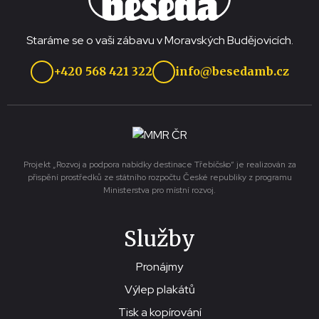
Staráme se o vaši zábavu v Moravských Budějovicích.
+420 568 421 322
info@besedamb.cz
Projekt „Rozvoj a podpora nabídky destinace Třebíčsko“ je realizován za
přispění prostředků ze státního rozpočtu České republiky z programu
Ministerstva pro místní rozvoj.
Služby
Pronájmy
Výlep plakátů
Tisk a kopírování