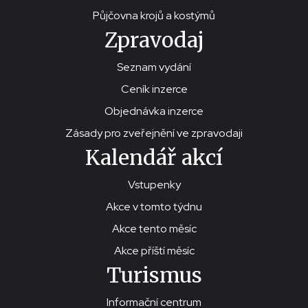
Půjčovna krojů a kostýmů
Zpravodaj
Seznam vydání
Ceník inzerce
Objednávka inzerce
Zásady pro zveřejnění ve zpravodaji
Kalendář akcí
Vstupenky
Akce v tomto týdnu
Akce tento měsíc
Akce příští měsíc
Turismus
Informační centrum